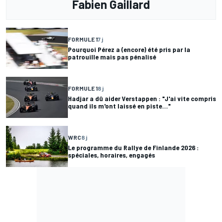
Fabien Gaillard
FORMULE 1
7 j
Pourquoi Pérez a (encore) été pris par la
patrouille mais pas pénalisé
FORMULE 1
8 j
Hadjar a dû aider Verstappen : "J'ai vite compris
quand ils m'ont laissé en piste..."
WRC
8 j
Le programme du Rallye de Finlande 2026 :
spéciales, horaires, engagés