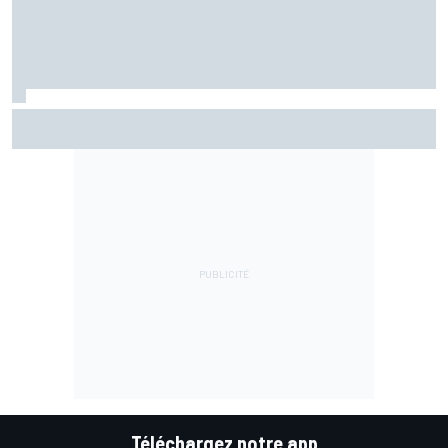
Di Giannantonio fier d'une première partie de saison
émaillée de peu d'erreurs
Téléchargez notre app