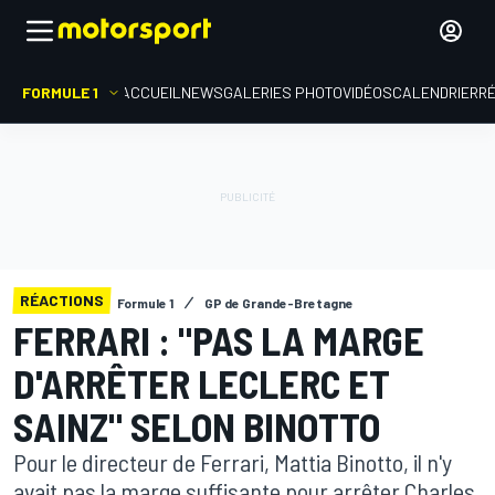
FORMULE 1
ACCUEIL
NEWS
GALERIES PHOTO
VIDÉOS
CALENDRIER
R
RÉACTIONS
Formule 1
GP de Grande-Bretagne
FERRARI : "PAS LA MARGE
D'ARRÊTER LECLERC ET
SAINZ" SELON BINOTTO
Pour le directeur de Ferrari, Mattia Binotto, il n'y
avait pas la marge suffisante pour arrêter Charles