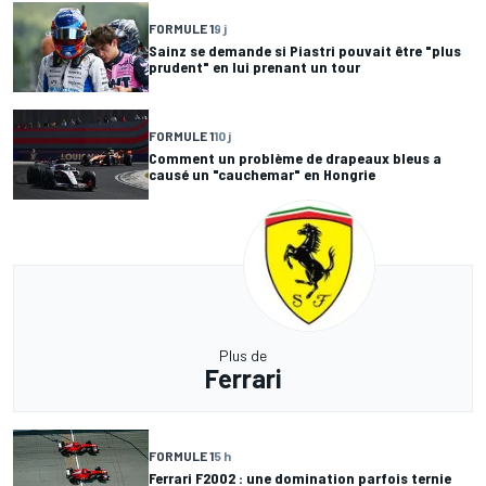
FORMULE 1
9 j
Sainz se demande si Piastri pouvait être "plus
prudent" en lui prenant un tour
FORMULE 1
10 j
Comment un problème de drapeaux bleus a
causé un "cauchemar" en Hongrie
Plus de
Ferrari
FORMULE 1
5 h
Ferrari F2002 : une domination parfois ternie