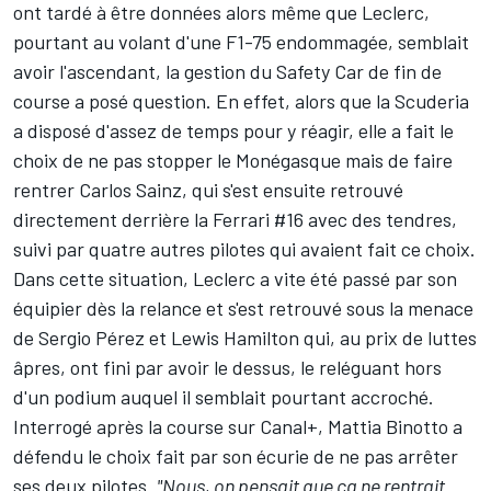
ont tardé à être données alors même que Leclerc,
pourtant au volant d'une F1-75 endommagée, semblait
avoir l'ascendant, la gestion du Safety Car de fin de
course a posé question. En effet, alors que la Scuderia
a disposé d'assez de temps pour y réagir, elle a fait le
choix de ne pas stopper le Monégasque mais de faire
rentrer Carlos Sainz, qui s'est ensuite retrouvé
directement derrière la Ferrari #16 avec des tendres,
suivi par quatre autres pilotes qui avaient fait ce choix.
Dans cette situation, Leclerc a vite été passé par son
équipier dès la relance et s'est retrouvé sous la menace
de
Sergio Pérez
et
Lewis Hamilton
qui, au prix de luttes
âpres, ont fini par avoir le dessus, le reléguant hors
d'un podium auquel il semblait pourtant accroché.
Interrogé après la course sur Canal+, Mattia Binotto a
défendu le choix fait par son écurie de ne pas arrêter
ses deux pilotes.
"Nous, on pensait que ça ne rentrait