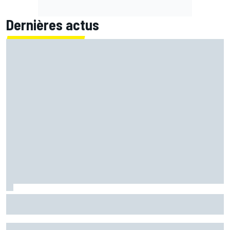
Dernières actus
Ferrari F2002 : une domination parfois ternie par les
polémiques