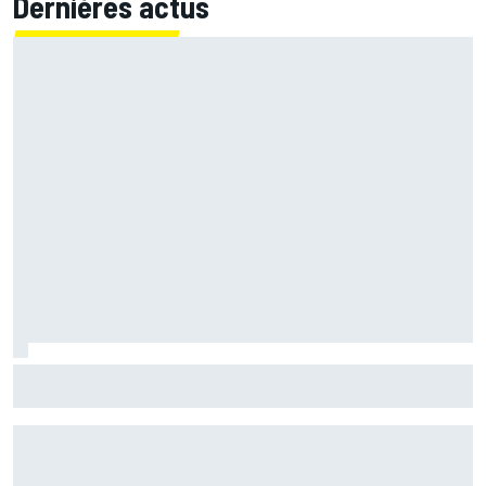
Dernières actus
Franco Morbidelli devrait rebondir chez Ducati en WorldSBK