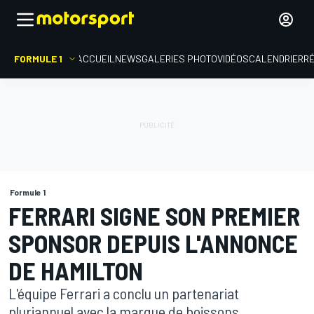
FORMULE 1
ACCUEIL
NEWS
GALERIES PHOTO
VIDÉOS
CALENDRIER
R
Formule 1
FERRARI SIGNE SON PREMIER
SPONSOR DEPUIS L'ANNONCE
DE HAMILTON
L'équipe Ferrari a conclu un partenariat
pluriannuel avec la marque de boissons