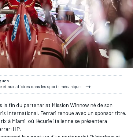
iques
ie et aux affaires dans les sports mécaniques.
s la fin du partenariat Mission Winnow né de son
ris International,
Ferrari
renoue avec un sponsor titre.
rix à Miami, où l'écurie italienne se présentera
errari HP.
a annoncé la signature d'un partenariat
"historique et