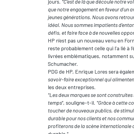
jours.
"C'est de là que découle notre volo
que notre engagement en faveur d'un ave
jeunes générations.
Nous avons retrouv
idéal. Nous sommes impatients d'entam
défis, et faire face à de nouvelles oppor
HP n'est pas un nouveau venu en Formu
reste probablement celle qui l'a lié à l
livrées emblématiques, notamment s
Schumacher
.
PDG de HP, Enrique Lores sera égalem
savoir-faire exceptionnel qui alimentent
les deux entreprises.
"Les deux marques se sont construites su
temps"
, souligne-t-il.
"Grâce à cette c
toucher de nouveaux publics, de stimul
durable pour nos clients et nos comm
profiterons de la scène internationale
durable."