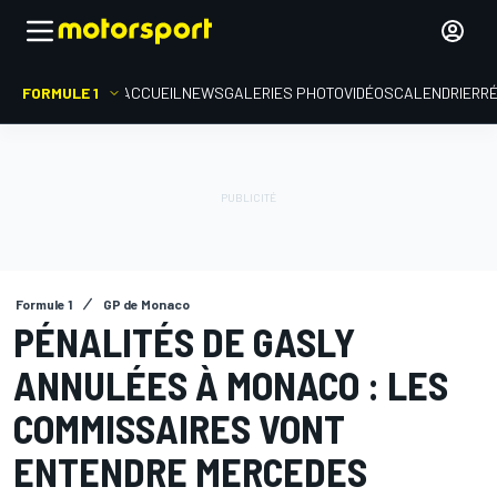
FORMULE 1
ACCUEIL
NEWS
GALERIES PHOTO
VIDÉOS
CALENDRIER
R
Formule 1
GP de Monaco
PÉNALITÉS DE GASLY
ANNULÉES À MONACO : LES
COMMISSAIRES VONT
ENTENDRE MERCEDES