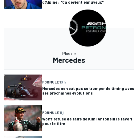
d'Alpine : "Ça devient ennuyeux"
Plus de
Mercedes
FORMULE 1
3 h
Mercedes ne veut pas se tromper de timing avec
ses prochaines évolutions
FORMULE 1
1 j
Wolff refuse de faire de Kimi Antonelli le favori
pour le titre