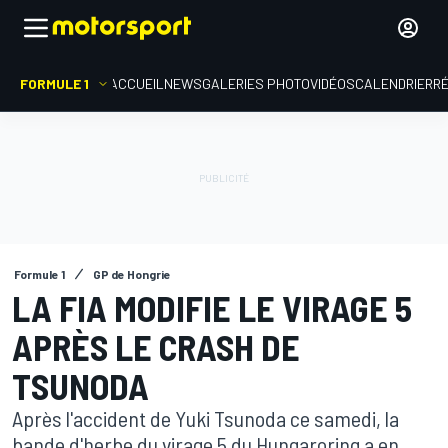
FORMULE 1
ACCUEIL
NEWS
GALERIES PHOTO
VIDÉOS
CALENDRIER
R
Formule 1
GP de Hongrie
LA FIA MODIFIE LE VIRAGE 5
APRÈS LE CRASH DE
TSUNODA
Après l'accident de Yuki Tsunoda ce samedi, la
bande d'herbe du virage 5 du Hungaroring a en