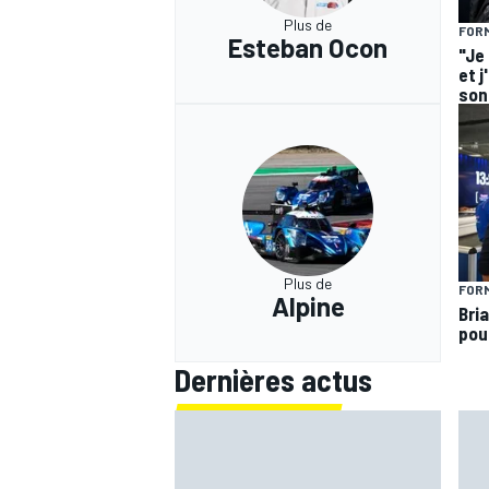
Plus de
FORM
Esteban Ocon
"Je
et j
son 
Plus de
FORM
Alpine
Bria
pou
Dernières actus