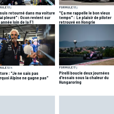
ULE 1
3 j
FORMULE 1
3 j
 suis retourné dans ma voiture
"Ça me rappelle le bon vieux
'ai pleuré" : Ocon revient sur
temps" : Le plaisir de piloter
année loin de la F1
retrouvé en Hongrie
FORMULE 1
7 j
ULE 1
2 h
Pirelli boucle deux journées
tore : "Je ne sais pas
d'essais sous la chaleur du
rquoi Alpine ne gagne pas"
Hungaroring