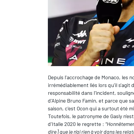
WRC
Depuis l'accrochage de Monaco, les n
irrémédiablement liés lors qu'il s'agit
responsabilité dans l'incident, soulig
d'
Alpine
Bruno Famin, et parce que sa 
WEC
saison, c'est Ocon qui a surtout été m
Toutefois, le patronyme de Gasly n'est
d'Italie 2020 le regrette :
"Honnêtement,
dire] que je n'ai rien à voir dans les rel