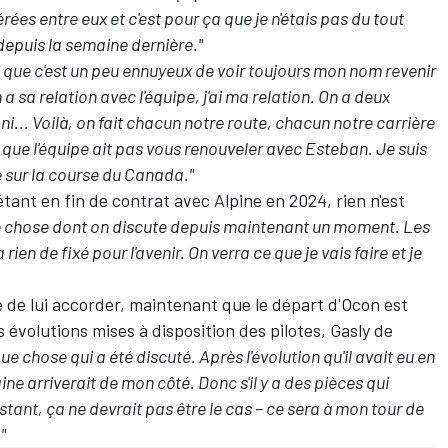
rées entre eux et c'est pour ça que je n'étais pas du tout
 depuis la semaine dernière."
rai que c'est un peu ennuyeux de voir toujours mon nom revenir
 sa relation avec l'équipe, j'ai ma relation. On a deux
ni... Voilà, on fait chacun notre route, chacun notre carrière
it que l'équipe ait pas vous renouveler avec Esteban. Je suis
e sur la course du Canada."
étant en fin de contrat avec Alpine en 2024, rien n'est
ue chose dont on discute depuis maintenant un moment. Les
 rien de fixé pour l'avenir. On verra ce que je vais faire et je
ne de lui accorder, maintenant que le départ d'Ocon est
 évolutions mises à disposition des pilotes, Gasly de
e chose qui a été discuté. Après l'évolution qu'il avait eu en
ine arriverait de mon côté. Donc s'il y a des pièces qui
nstant, ça ne devrait pas être le cas – ce sera à mon tour de
"