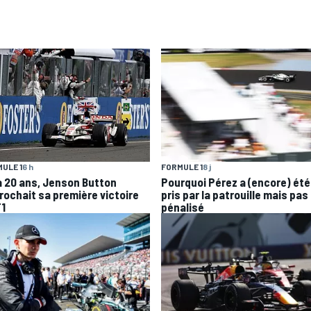
ULE 1
6 h
FORMULE 1
8 j
 a 20 ans, Jenson Button
Pourquoi Pérez a (encore) été
rochait sa première victoire
pris par la patrouille mais pas
F1
pénalisé