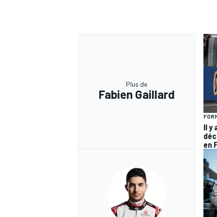
Plus de
Fabien Gaillard
FORM
Il y
déc
en 