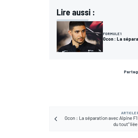
Lire aussi :
FORMULE 1
Ocon : La sépara
Partag
ARTICLE
Ocon : La séparation avec Alpine F1 
du tout" lié