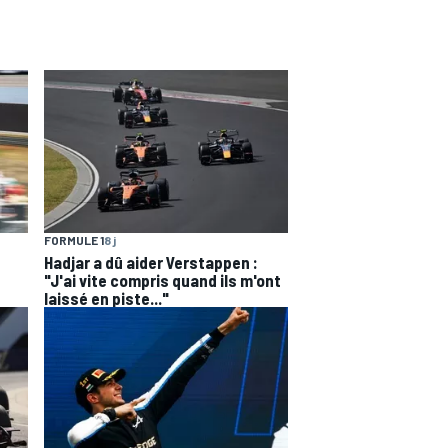
FORMULE 1
8 j
Hadjar a dû aider Verstappen :
"J'ai vite compris quand ils m'ont
laissé en piste..."