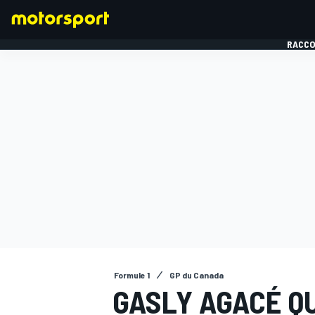
RACCO
FORMULE 1
Formule 1
GP du Canada
GASLY AGACÉ QU