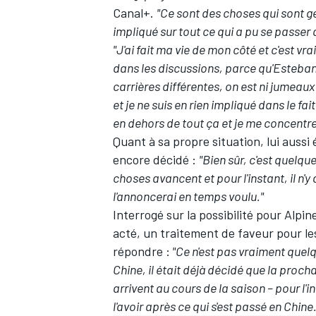
Canal+.
"Ce sont des choses qui sont gé
impliqué sur tout ce qui a pu se passer
"J'ai fait ma vie de mon côté et c'est v
dans les discussions, parce qu'Esteban a
carrières différentes, on est ni jumeaux 
et je ne suis en rien impliqué dans le fa
en dehors de tout ça et je me concentr
Quant à sa propre situation, lui aussi 
encore décidé :
"Bien sûr, c'est quelq
choses avancent et pour l'instant, il n'y a
l'annoncerai en temps voulu."
Interrogé sur la possibilité pour Alpi
acté, un traitement de faveur pour les
répondre :
"Ce n'est pas vraiment quelqu
Chine, il était déjà décidé que la procha
arrivent au cours de la saison – pour l'i
l'avoir après ce qui s'est passé en Chine.