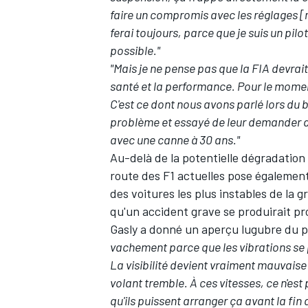
faire un compromis avec les réglages 
ferai toujours, parce que je suis un pilot
possible."
"Mais je ne pense pas que la FIA devrait
santé et la performance.
Pour le moment
AUTRES CHAMPIONNATS
C'est ce dont nous avons parlé lors du b
problème et essayé de leur demander de
avec une canne à 30 ans."
Au-delà de la potentielle dégradation
route des F1 actuelles pose égalemen
des voitures les plus instables de la gr
qu'un accident grave se produirait pro
Gasly a donné un aperçu lugubre du pi
vachement parce que les vibrations se 
La visibilité devient vraiment mauvaise 
volant tremble. À ces vitesses, ce n'es
qu'ils puissent arranger ça avant la fin 