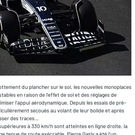
rottement du plancher sur le sol, les nouvelles monoplaces
tables en raison de l'effet de sol et des réglages de
miser l'appui aérodynamique. Depuis les essais de pré-
articulièrement secoués au volant de leur bolide et après
sser des traces...
upérieures à 330 km/h sont atteintes en ligne droite, la
'une tenue de route exécrable.
Pierre Gasly
a été l'un