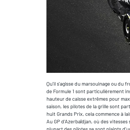
WRC
Qu'il s'agisse du marsouinage ou du f
de Formule 1 sont particulièrement ins
hauteur de caisse extrêmes pour maxi
WEC
saison, les pilotes de la grille sont p
huit Grands Prix, cela commence à lai
Au GP d'Azerbaïdjan, où des vitesses s
plupart des pilotes se sont plaints d