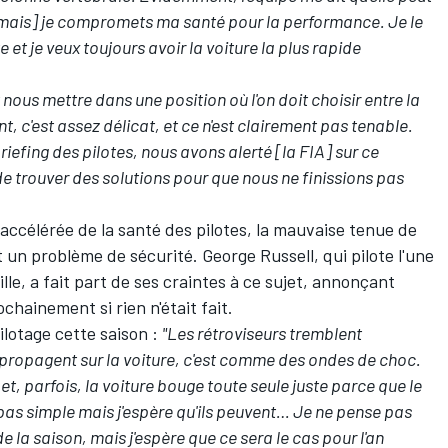
[mais] je compromets ma santé pour la performance. Je le
e et je veux toujours avoir la voiture la plus rapide
 nous mettre dans une position où l'on doit choisir entre la
, c'est assez délicat, et ce n'est clairement pas tenable.
riefing des pilotes, nous avons alerté [la FIA] sur ce
 trouver des solutions pour que nous ne finissions pas
 accélérée de la santé des pilotes, la mauvaise tenue de
t un problème de sécurité.
George Russell
, qui pilote l'une
ille, a fait part de ses craintes à ce sujet,
annonçant
chainement si rien n'était fait
.
lotage cette saison :
"Les rétroviseurs tremblent
propagent sur la voiture, c'est comme des ondes de choc.
et, parfois, la voiture bouge toute seule juste parce que le
t pas simple mais j'espère qu'ils peuvent… Je ne pense pas
de la saison, mais j'espère que ce sera le cas pour l'an