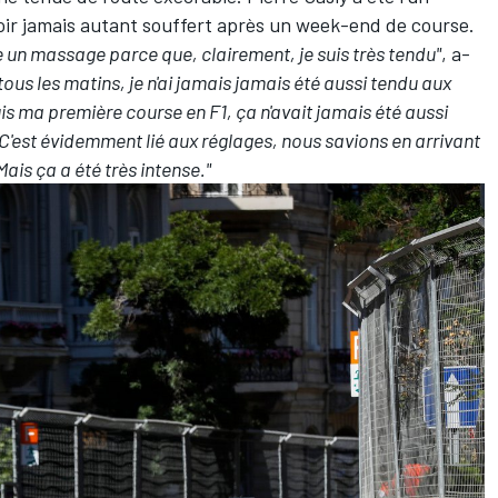
voir jamais autant souffert après un week-end de course.
e un massage parce que, clairement, je suis très tendu"
, a-
ous les matins, je n'ai jamais jamais été aussi tendu aux
is ma première course en F1, ça n'avait jamais été aussi
 C'est évidemment lié aux réglages, nous savions en arrivant
Mais ça a été très intense."