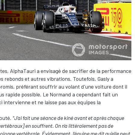
otes, AlphaTauri a envisagé de sacrifier de la performance
es rebonds et autres vibrations. Toutefois, Gasly a
promis, préférant souffrir au volant d'une voiture dont il
 plus rapide possible. Le Normand a cependant fait un
ci intervienne et ne laisse pas aux équipes la
ajouté.
"J'ai fait une séance de kiné avant et après chaque
rtébraux] en souffrent. On n'a littéralement pas de
olonne vertébrale. Évidemment, l'équipe me dit qu'elle peut