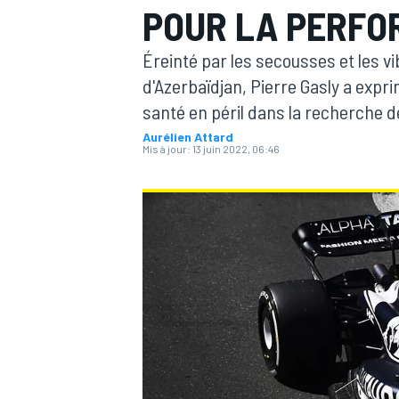
POUR LA PERFO
Éreinté par les secousses et les v
d'Azerbaïdjan, Pierre Gasly a expr
santé en péril dans la recherche 
Aurélien Attard
MOTOGP
Mis à jour:
13 juin 2022, 06:46