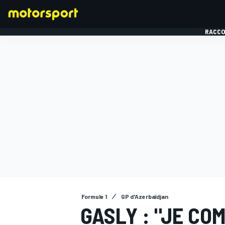
RACCO
FORMULE 1
Formule 1
GP d'Azerbaïdjan
GASLY : "JE C