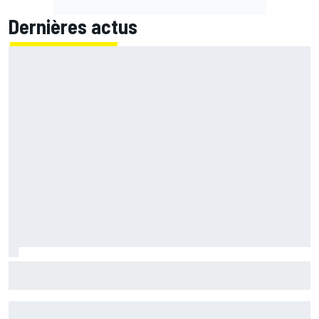
Dernières actus
Quartararo n'a jamais discuté de 2027 avec Yamaha :
"J'avais besoin d'air frais"