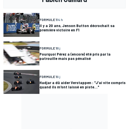
FORMULE 1
14 h
Il y a 20 ans, Jenson Button décrochait sa
première victoire en F1
FORMULE 1
8 j
Pourquoi Pérez a (encore) été pris par la
patrouille mais pas pénalisé
FORMULE 1
9 j
Hadjar a dû aider Verstappen : "J'ai vite compris
quand ils m'ont laissé en piste..."