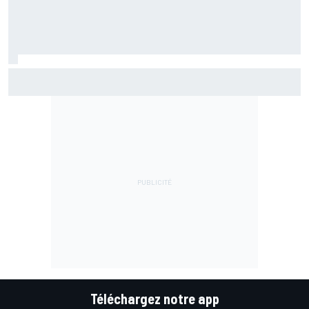
Marc Márquez assume enfin : "Le favori, c'est moi, non ?"
Téléchargez notre app