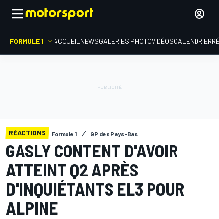
FORMULE 1
ACCUEIL
NEWS
GALERIES PHOTO
VIDÉOS
CALENDRIER
R
RÉACTIONS
Formule 1
GP des Pays-Bas
GASLY CONTENT D'AVOIR
ATTEINT Q2 APRÈS
D'INQUIÉTANTS EL3 POUR
ALPINE