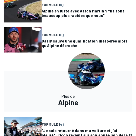
FORMULE 1
8 j
Alpine en lutte avec Aston Martin ? "Ils sont
beaucoup plus rapides que nous"
FORMULE 1
11 j
Gasly sauve une qualification inespérée alors
qu'Alpine décroche
Plus de
Alpine
FORMULE 1
4 j
"Je suis retourné dans ma voiture et j'ai
pleuré" : Ocon revient sur son année loin de la F1