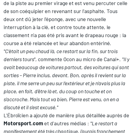
de la piste au premier virage et est venu percuter celle
de son coéquipier en revenant sur l'asphalte. Tous
deux ont dû jeter l'éponge, avec une nouvelle
interruption à la clé, et contre toute attente, le
classement n'a pas été pris avant le drapeau rouge : la
course a été relancée et leur abandon entériné.
"C’était un peu chaud là, ce restart sur la fin, sur trois
derniers tours"
, commente Ocon au micro de Canal+.
"Il y
avait beaucoup de voitures partout, des voitures qui sont
sorties – Pierre inclus, devant. Bon, après il revient sur la
piste, il me serre un peu sur l’extérieur et je n’avais plus la
place, en fait, d’être là et, du coup on touche et on
s’accroche. Mais tout va bien, Pierre est venu, on en a
discuté et il s’est excusé."
L'Ébroïcien a ajouté de manière plus détaillée auprès de
Motorsport.com
et d'autres médias :
"Le restart a
manifestement été très chaotique, j'aurais franchement