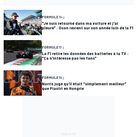
FORMULE 1
4 j
"Je suis retourné dans ma voiture et j'ai
pleuré" : Ocon revient sur son année loin de la F1
FORMULE 1
7 j
La F1 retire les données des batteries à la TV :
"Ça n'intéresse pas les fans"
FORMULE 1
9 j
Norris juge qu'il était "simplement meilleur"
que Piastri en Hongrie