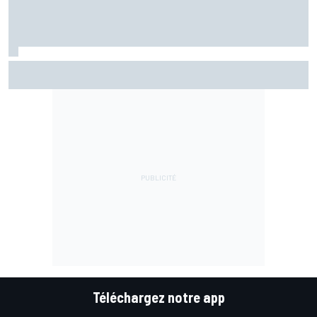
Marc Márquez assume enfin : "Le favori, c'est moi, non ?"
Téléchargez notre app