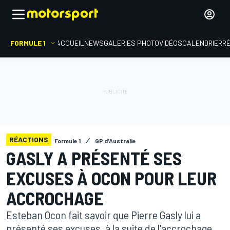
FORMULE 1
ACCUEIL
NEWS
GALERIES PHOTO
VIDÉOS
CALENDRIER
R
RÉACTIONS
Formule 1
GP d'Australie
GASLY A PRÉSENTÉ SES
EXCUSES À OCON POUR LEUR
ACCROCHAGE
Esteban Ocon fait savoir que Pierre Gasly lui a
présenté ses excuses, à la suite de l'accrochage