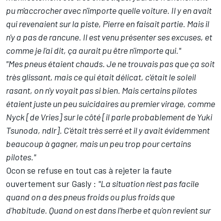
pu m'accrocher avec n'importe quelle voiture. Il y en avait
qui revenaient sur la piste, Pierre en faisait partie. Mais il
n'y a pas de rancune. Il est venu présenter ses excuses, et
comme je l'ai dit, ça aurait pu être n'importe qui."
"Mes pneus étaient chauds. Je ne trouvais pas que ça soit
très glissant, mais ce qui était délicat, c'était le soleil
rasant, on n'y voyait pas si bien. Mais certains pilotes
étaient juste un peu suicidaires au premier virage, comme
Nyck [de Vries] sur le côté [il parle probablement de
Yuki
Tsunoda
, ndlr]. C'était très serré et il y avait évidemment
beaucoup à gagner, mais un peu trop pour certains
pilotes."
Ocon se refuse en tout cas à rejeter la faute
ouvertement sur Gasly :
"La situation n'est pas facile
quand on a des pneus froids ou plus froids que
d'habitude. Quand on est dans l'herbe et qu'on revient sur