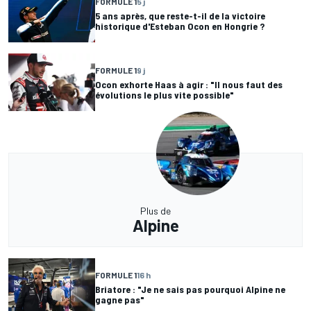
FORMULE 1
5 j
5 ans après, que reste-t-il de la victoire
historique d'Esteban Ocon en Hongrie ?
FORMULE 1
9 j
Ocon exhorte Haas à agir : "Il nous faut des
évolutions le plus vite possible"
Plus de
Alpine
FORMULE 1
16 h
Briatore : "Je ne sais pas pourquoi Alpine ne
gagne pas"