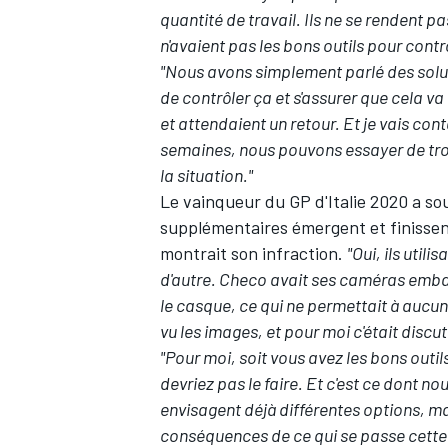
quantité de travail. Ils ne se rendent pas 
n'avaient pas les bons outils pour contrô
"Nous avons simplement parlé des solut
de contrôler ça et s'assurer que cela va 
et attendaient un retour. Et je vais con
AUTRES CHAMPIONNATS
semaines, nous pouvons essayer de trou
la situation."
Le vainqueur du GP d'Italie 2020 a so
supplémentaires émergent et finissent 
montrait son infraction.
"Oui, ils utili
d'autre. Checo avait ses caméras embarq
le casque, ce qui ne permettait à aucune 
vu les images, et pour moi c'était discut
"Pour moi, soit vous avez les bons outils
devriez pas le faire. Et c'est ce dont n
envisagent déjà différentes options, ma
conséquences de ce qui se passe cette