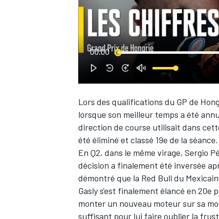
WRC
00:00
Lors des qualifications du GP de Hong
lorsque son meilleur temps a été annu
direction de course utilisait dans cet
été éliminé et classé 19e de la séance.
En Q2, dans le même virage,
Sergio P
décision a finalement été inversée apr
WEC
démontré que la Red Bull du Mexicain 
Gasly s'est finalement élancé en 20e 
monter un nouveau moteur sur sa mono
suffisant pour lui faire oublier la frust