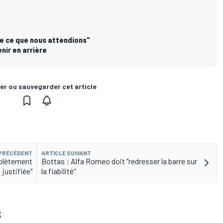
que ce que nous attendions"
nir en arrière
er ou sauvegarder cet article
 PRÉCÉDENT
ARTICLE SUIVANT
mplètement
Bottas : Alfa Romeo doit "redresser la barre sur
justifiée"
la fiabilité"
S