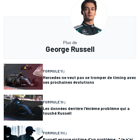
Plus de
George Russell
FORMULE 1
1 j
Mercedes ne veut pas se tromper de timing avec
ses prochaines évolutions
FORMULE 1
9 j
Les données derrière l'énième problème qui a
touché Russell
FORMULE 1
10 j
Russell encore victime d'un problème : "Je n'ai