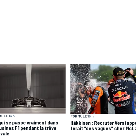
ULE 1
3 h
FORMULE 1
5 h
qui se passe vraiment dans
Häkkinen : Recruter Verstapp
 usines F1 pendant la trêve
ferait "des vagues" chez McL
ivale