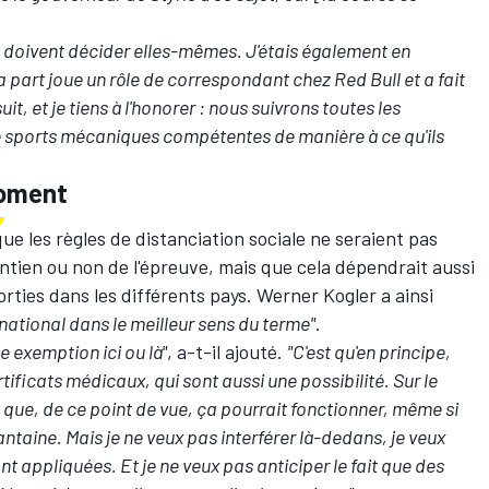
es doivent décider elles-mêmes. J'étais également en
part joue un rôle de correspondant chez Red Bull et a fait
uit, et je tiens à l'honorer : nous suivrons toutes les
sports mécaniques compétentes de manière à ce qu'ils
moment
ue les règles de distanciation sociale ne seraient pas
intien ou non de l'épreuve, mais que cela dépendrait aussi
orties dans les différents pays. Werner Kogler a ainsi
rnational dans le meilleur sens du terme"
.
e exemption ici ou là"
, a-t-il ajouté.
"C'est qu'en principe,
rtificats médicaux, qui sont aussi une possibilité. Sur le
t que, de ce point de vue, ça pourrait fonctionner, même si
taine. Mais je ne veux pas interférer là-dedans, je veux
nt appliquées. Et je ne veux pas anticiper le fait que des