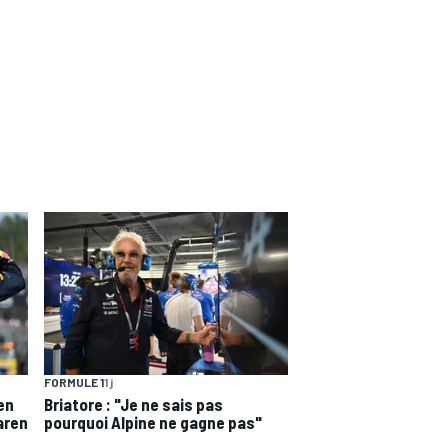
FORMULE 1
1 j
en
Briatore : "Je ne sais pas
aren
pourquoi Alpine ne gagne pas"