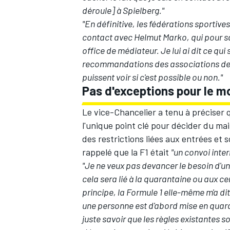
déroule] à Spielberg."
"En définitive, les fédérations sportiv
contact avec Helmut Marko, qui pour sa 
office de médiateur. Je lui ai dit ce qui s
recommandations des associations de 
puissent voir si c'est possible ou non."
Pas d'exceptions pour le 
Le vice-Chancelier a tenu à préciser q
l'unique point clé pour décider du ma
des restrictions liées aux entrées et s
rappelé que la F1 était
"un convoi inte
"Je ne veux pas devancer le besoin d'un
cela sera lié à la quarantaine ou aux ce
principe, la Formule 1 elle-même m'a di
une personne est d'abord mise en quaran
juste savoir que les règles existantes so