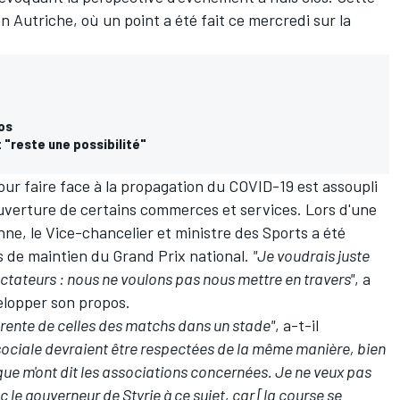
en Autriche, où un point a été fait ce mercredi sur la
los
"reste une possibilité"
ur faire face à la propagation du COVID-19 est assoupli
verture de certains commerces et services. Lors d'une
ne, le Vice-chancelier et ministre des Sports a été
s de maintien du Grand Prix national.
"Je voudrais juste
ectateurs : nous ne voulons pas nous mettre en travers"
, a
elopper son propos.
érente de celles des matchs dans un stade"
, a-t-il
 sociale devraient être respectées de la même manière, bien
 que m'ont dit les associations concernées. Je ne veux pas
c le gouverneur de Styrie à ce sujet, car [la course se