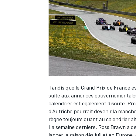
WRC
Tandis que
le Grand Prix de France e
suite aux annonces gouvernementales d
calendrier est également discuté. Pro
WEC
d'Autriche pourrait devenir la manche 
règne toujours quant au calendrier al
La semaine dernière, Ross Brawn a d
lancer la saison dès juillet en Europe