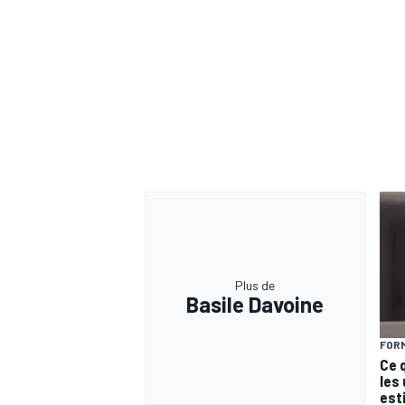
Plus de
Basile Davoine
FORM
Ce 
les
est