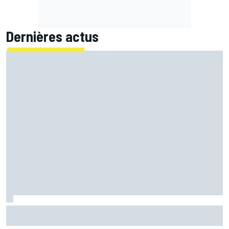
Dernières actus
Quartararo n'a jamais discuté de 2027 avec Yamaha :
"J'avais besoin d'air frais"