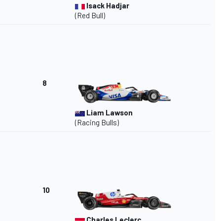
Isack Hadjar
(Red Bull)
8
Liam Lawson
(Racing Bulls)
10
Charles Leclerc