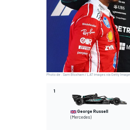
WRC
Photo de : Sam Bloxham / LAT Images via Getty Imag
1
WEC
George Russell
(Mercedes)