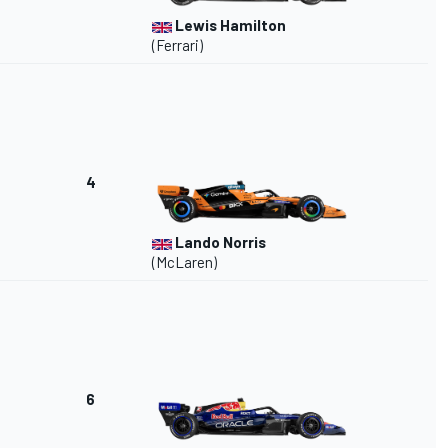
Lewis Hamilton
(Ferrari)
4
Lando Norris
(McLaren)
6