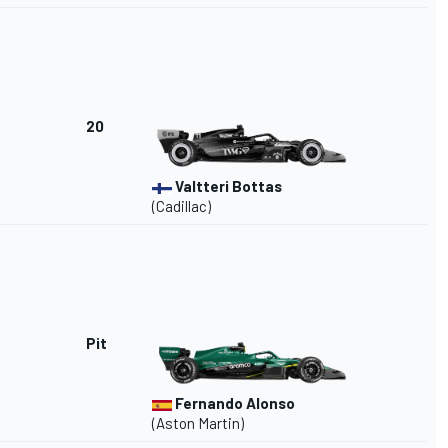
20
Valtteri Bottas
(Cadillac)
Pit
Fernando Alonso
(Aston Martin)