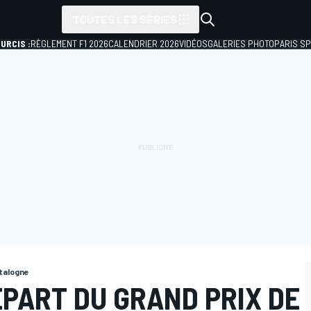
TOUTES LES SÉRIES
URCIS :
RÈGLEMENT F1 2026
CALENDRIER 2026
VIDÉOS
GALERIES PHOTO
PARIS S
talogne
ÉPART DU GRAND PRIX DE