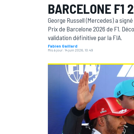
BARCELONE F1 
George Russell (Mercedes) a signé l
Prix de Barcelone 2026 de F1. Décou
validation définitive par la FIA.
Fabien Gaillard
MOTOGP
Mis à jour:
14 juin 2026, 10:49