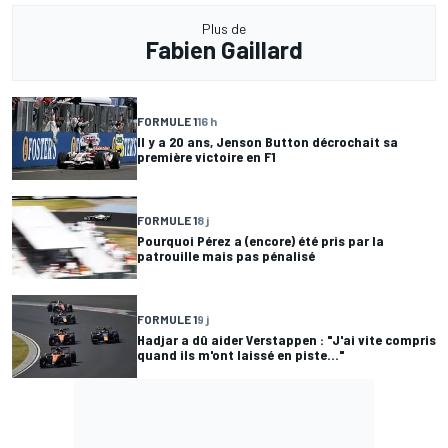
Plus de
Fabien Gaillard
FORMULE 1
16 h
Il y a 20 ans, Jenson Button décrochait sa
première victoire en F1
FORMULE 1
8 j
Pourquoi Pérez a (encore) été pris par la
patrouille mais pas pénalisé
FORMULE 1
9 j
Hadjar a dû aider Verstappen : "J'ai vite compris
quand ils m'ont laissé en piste..."