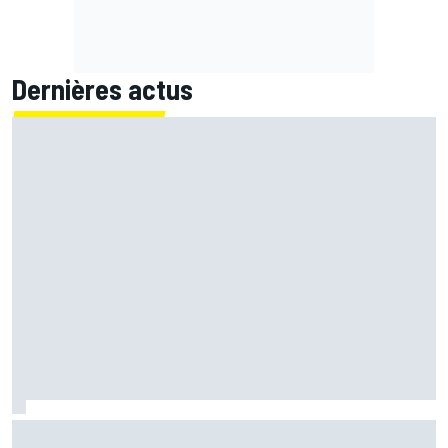
Dernières actus
Quartararo n'a jamais discuté de 2027 avec Yamaha :
"J'avais besoin d'air frais"