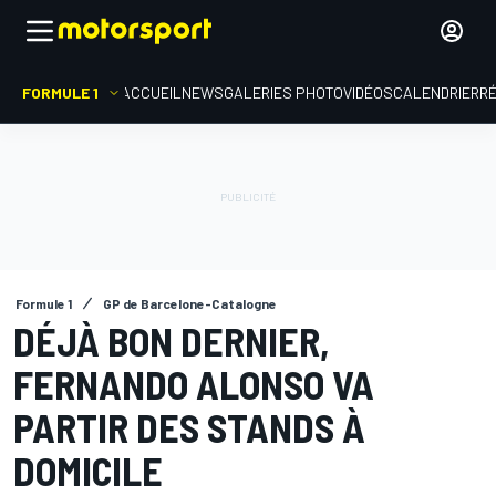
FORMULE 1
ACCUEIL
NEWS
GALERIES PHOTO
VIDÉOS
CALENDRIER
R
Formule 1
GP de Barcelone-Catalogne
DÉJÀ BON DERNIER,
FERNANDO ALONSO VA
PARTIR DES STANDS À
DOMICILE