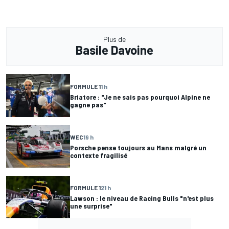
Plus de
Basile Davoine
FORMULE 1
1 h
Briatore : "Je ne sais pas pourquoi Alpine ne
gagne pas"
WEC
19 h
Porsche pense toujours au Mans malgré un
contexte fragilisé
FORMULE 1
21 h
Lawson : le niveau de Racing Bulls "n'est plus
une surprise"