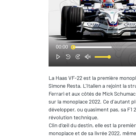
WRC
00:00
La
Haas
VF-22 est la première monopla
Simone Resta.
L'Italien a rejoint la s
Ferrari
et aux côtés de
Mick Schumac
sur la monoplace 2022. Ce d'autant p
développer, ou quasiment pas, sa F1 
WEC
révolution technique.
Clin d’œil du destin, elle est la prem
monoplace et de sa livrée 2022, même s