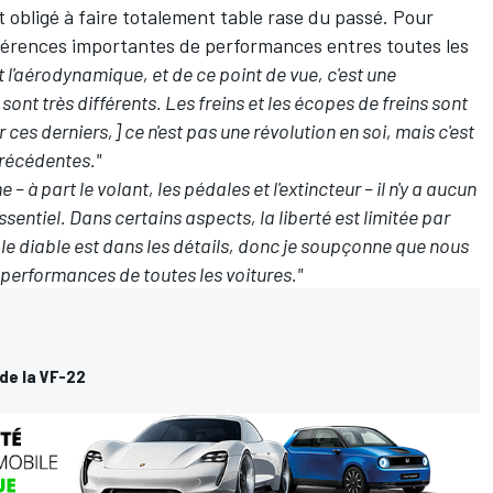
 obligé à faire totalement table rase du passé. Pour
fférences importantes de performances entres toutes les
l'aérodynamique, et de ce point de vue, c'est une
ont très différents. Les freins et les écopes de freins sont
s derniers,] ce n'est pas une révolution en soi, mais c'est
précédentes."
– à part le volant, les pédales et l'extincteur – il n'y a aucun
ssentiel. Dans certains aspects, la liberté est limitée par
e diable est dans les détails, donc je soupçonne que nous
 performances de toutes les voitures."
de la VF-22