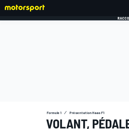
RACCO
FORMULE 1
Formule 1
Présentation Haas F1
VOLANT, PÉDALE