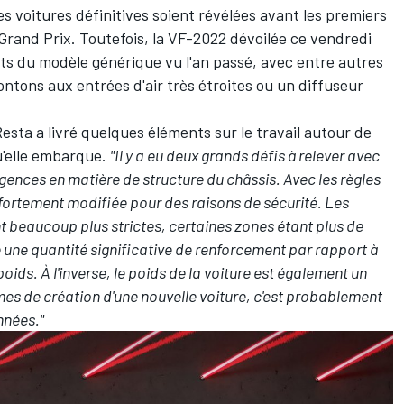
s voitures définitives soient révélées avant les premiers
rand Prix. Toutefois, la VF-2022 dévoilée ce vendredi
nts du modèle générique vu l'an passé, avec entre autres
ontons aux entrées d'air très étroites ou un diffuseur
esta a livré quelques éléments sur le travail autour de
u'elle embarque.
"Il y a eu deux grands défis à relever avec
igences en matière de structure du châssis. Avec les règles
fortement modifiée pour des raisons de sécurité. Les
t beaucoup plus strictes, certaines zones étant plus de
 une quantité significative de renforcement par rapport à
poids. À l'inverse, le poids de la voiture est également un
rmes de création d'une nouvelle voiture, c'est probablement
nnées."