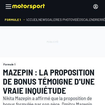
FORMULE 1
ACCUEIL
NEWS
GALERIES PHOTO
VIDÉOS
CALENDRIER
R
Formule 1
MAZEPIN : LA PROPOSITION
DE BONUS TÉMOIGNE D'UNE
VRAIE INQUIÉTUDE
Nikita Mazepin a affirmé que la proposition de
bonus formulée par son père, Dmitry Mazepin,