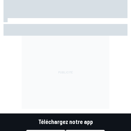
Martín confirme mais se surprend : "Je ne m'attendais pas
à faire ce chrono"
Téléchargez notre app