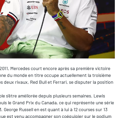
 2011,
Mercedes
court encore après sa première victoire
nne du monde en titre occupe actuellement la troisième
es deux rivaux,
Red Bull
et
Ferrari
, se disputer la position
ble s'être améliorée depuis plusieurs semaines.
Lewis
puis le Grand Prix du Canada, ce qui représente une série
3.
George Russell
en est quant à lui à 12 courses sur 13
nique est venu accompagner son coéquipier sur le podium