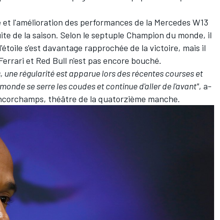
e et l'amélioration des performances de la Mercedes W13
ite de la saison. Selon le septuple Champion du monde, il
'étoile s'est davantage rapprochée de la victoire, mais il
Ferrari et Red Bull n'est pas encore bouché.
 une régularité est apparue lors des récentes courses et
monde se serre les coudes et continue d'aller de l'avant"
, a-
Francorchamps, théâtre de la quatorzième manche.