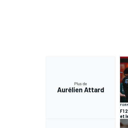
Plus de
Aurélien Attard
FORM
F1 
et l