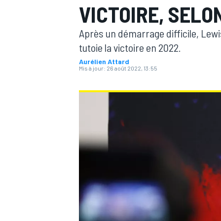
VICTOIRE, SELO
Après un démarrage difficile, Le
tutoie la victoire en 2022.
Aurélien Attard
Mis à jour:
26 août 2022, 13:55
MOTOGP