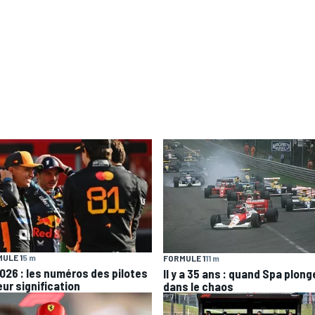
ULE 1
5 m
FORMULE 1
11 m
2026 : les numéros des pilotes
Il y a 35 ans : quand Spa plong
eur signification
dans le chaos