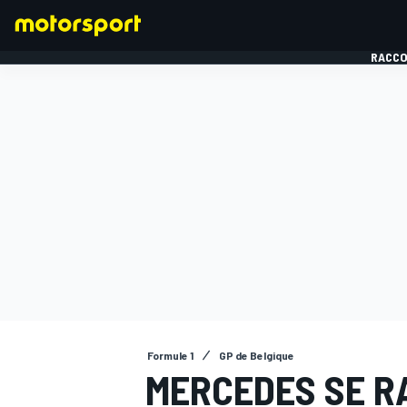
RACCO
FORMULE 1
Formule 1
GP de Belgique
MERCEDES SE R