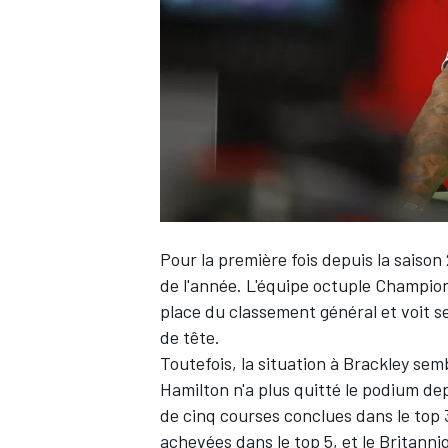
WRC
Pour la première fois depuis la saison
de l'année. L'équipe octuple Champio
place du classement général et voit s
de tête.
WEC
Toutefois, la situation à Brackley sem
Hamilton
n'a plus quitté le podium de
de cinq courses conclues dans le top 
achevées dans le top 5, et le Britan