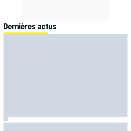
Dernières actus
Marc Márquez assume enfin : "Le favori, c'est moi, non ?"