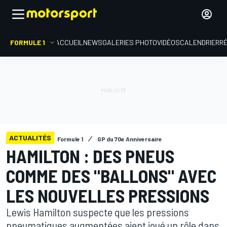
FORMULE 1
ACCUEIL
NEWS
GALERIES PHOTO
VIDÉOS
CALENDRIER
R
ACTUALITÉS
Formule 1
GP du 70e Anniversaire
HAMILTON : DES PNEUS
COMME DES "BALLONS" AVEC
LES NOUVELLES PRESSIONS
Lewis Hamilton suspecte que les pressions
pneumatiques augmentées aient joué un rôle dans