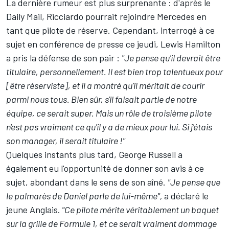
La dernière rumeur est plus surprenante : d'après le
Daily Mail, Ricciardo pourrait rejoindre
Mercedes
en
tant que pilote de réserve. Cependant, interrogé à ce
sujet en conférence de presse ce jeudi,
Lewis Hamilton
a pris la défense de son pair :
"Je pense qu'il devrait être
titulaire, personnellement. Il est bien trop talentueux pour
[être réserviste], et il a montré qu'il méritait de courir
parmi nous tous. Bien sûr, s'il faisait partie de notre
équipe, ce serait super. Mais un rôle de troisième pilote
n'est pas vraiment ce qu'il y a de mieux pour lui. Si j'étais
son manager, il serait titulaire !"
Quelques instants plus tard,
George Russell
a
également eu l'opportunité de donner son avis à ce
sujet, abondant dans le sens de son aîné.
"Je pense que
le palmarès de Daniel parle de lui-même",
a déclaré le
jeune Anglais.
"Ce pilote mérite véritablement un baquet
sur la grille de Formule 1, et ce serait vraiment dommage