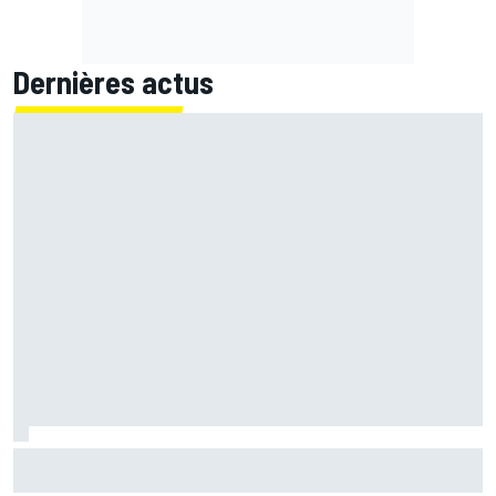
Dernières actus
Quartararo perdu : "L'impression de monter sur la moto
pour la première fois"