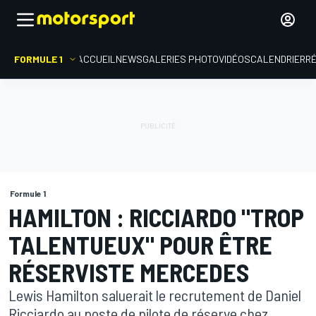
FORMULE 1
ACCUEIL
NEWS
GALERIES PHOTO
VIDÉOS
CALENDRIER
R
Formule 1
HAMILTON : RICCIARDO "TROP
TALENTUEUX" POUR ÊTRE
RÉSERVISTE MERCEDES
Lewis Hamilton saluerait le recrutement de Daniel
Ricciardo au poste de pilote de réserve chez