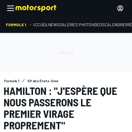
FORMULE 1
ACCUEIL
NEWS
GALERIES PHOTO
VIDÉOS
CALENDRIER
R
Formule 1
GP des États-Unis
HAMILTON : "J'ESPÈRE QUE
NOUS PASSERONS LE
PREMIER VIRAGE
PROPREMENT"