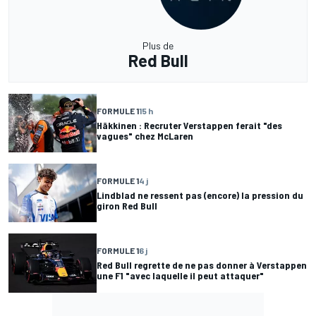
Plus de
Red Bull
FORMULE 1
15 h
Häkkinen : Recruter Verstappen ferait "des
vagues" chez McLaren
FORMULE 1
4 j
Lindblad ne ressent pas (encore) la pression du
giron Red Bull
FORMULE 1
6 j
Red Bull regrette de ne pas donner à Verstappen
une F1 "avec laquelle il peut attaquer"