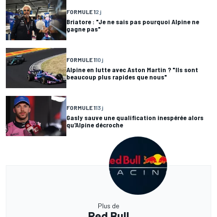
FORMULE 1
2 j
Briatore : "Je ne sais pas pourquoi Alpine ne
gagne pas"
FORMULE 1
10 j
Alpine en lutte avec Aston Martin ? "Ils sont
beaucoup plus rapides que nous"
FORMULE 1
13 j
Gasly sauve une qualification inespérée alors
qu'Alpine décroche
Plus de
Red Bull