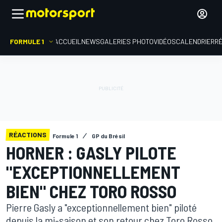
FORMULE 1
ACCUEIL
NEWS
GALERIES PHOTO
VIDÉOS
CALENDRIER
R
RÉACTIONS
Formule 1
GP du Brésil
HORNER : GASLY PILOTE
"EXCEPTIONNELLEMENT
BIEN" CHEZ TORO ROSSO
Pierre Gasly a "exceptionnellement bien" piloté
depuis la mi-saison et son retour chez Toro Rosso,