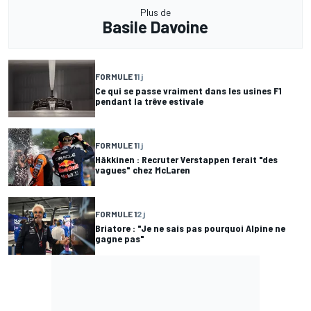
Plus de
Basile Davoine
FORMULE 1
1 j
Ce qui se passe vraiment dans les usines F1
pendant la trêve estivale
FORMULE 1
1 j
Häkkinen : Recruter Verstappen ferait "des
vagues" chez McLaren
FORMULE 1
2 j
Briatore : "Je ne sais pas pourquoi Alpine ne
gagne pas"