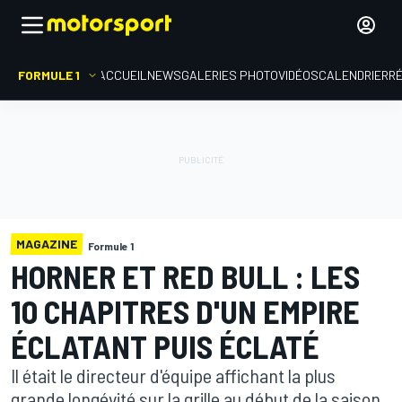
FORMULE 1
ACCUEIL
NEWS
GALERIES PHOTO
VIDÉOS
CALENDRIER
R
MAGAZINE
Formule 1
HORNER ET RED BULL : LES
10 CHAPITRES D'UN EMPIRE
ÉCLATANT PUIS ÉCLATÉ
Il était le directeur d'équipe affichant la plus
grande longévité sur la grille au début de la saison