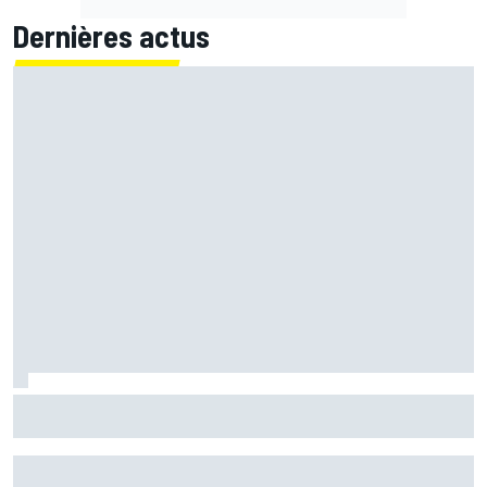
Dernières actus
Martín confirme mais se surprend : "Je ne m'attendais pas
à faire ce chrono"