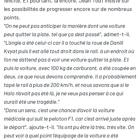
félicite. Et pourtant, là encore, Jean Todt insiste sur
les possibilités de progresser encore sur de nombreux
points.
"On ne peut pas anticiper la manière dont une voiture
peut quitter la piste, tel que ça s'est passé"
, admet-t-il.
"L'angle a été celui-ci car il a touché la roue de Daniil
Kvyat puis il est allé tout droit dans le rail, à un endroit où
l'on ne s'attend pas à voir une voiture quitter la piste. Et
puis la voiture, avec 100 kg de carburant, a été coupée en
deux, ce que nous devons comprendre. Il a probablement
tapé le rail à plus de 200 km/h, et nous savons que si le
Halo n'avait pas été là, je ne veux pas penser à ce qui
aurait été une tragédie."
"Dans un sens, c'est une chance d'avoir la voiture
médicale qui suit le peloton F1, car c'est arrivé juste après
le départ"
, ajoute-t-il.
"Ils ont pu être là très, très vite. On
peut voir à quel point l'équipage de la voiture a été