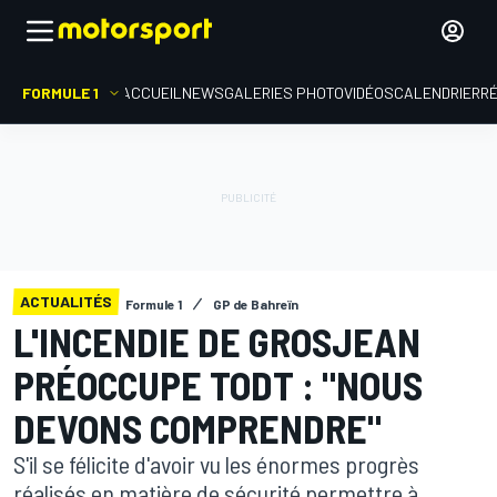
FORMULE 1
ACCUEIL
NEWS
GALERIES PHOTO
VIDÉOS
CALENDRIER
R
ACTUALITÉS
Formule 1
GP de Bahreïn
L'INCENDIE DE GROSJEAN
PRÉOCCUPE TODT : "NOUS
DEVONS COMPRENDRE"
S'il se félicite d'avoir vu les énormes progrès
réalisés en matière de sécurité permettre à