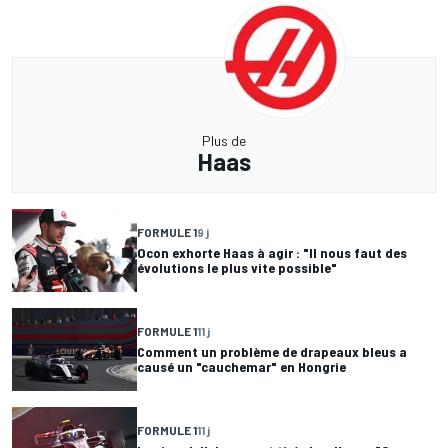
Plus de
Haas
FORMULE 1
9 j
Ocon exhorte Haas à agir : "Il nous faut des
évolutions le plus vite possible"
FORMULE 1
11 j
Comment un problème de drapeaux bleus a
causé un "cauchemar" en Hongrie
FORMULE 1
11 j