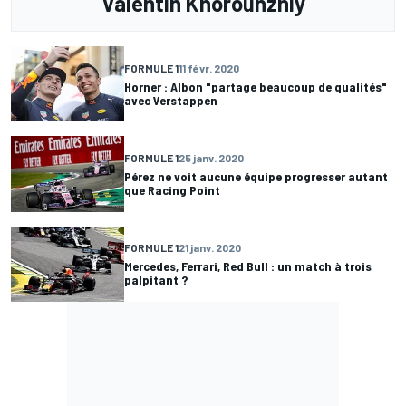
Valentin Khorounzhiy
FORMULE 1
11 févr. 2020
Horner : Albon "partage beaucoup de qualités"
avec Verstappen
FORMULE 1
25 janv. 2020
Pérez ne voit aucune équipe progresser autant
que Racing Point
FORMULE 1
21 janv. 2020
Mercedes, Ferrari, Red Bull : un match à trois
palpitant ?