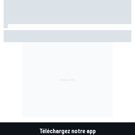
Marc Márquez assume enfin : "Le favori, c'est moi, non ?"
Téléchargez notre app