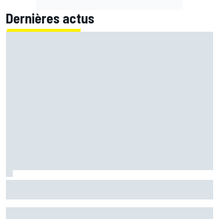
Dernières actus
Quartararo n'a jamais discuté de 2027 avec Yamaha :
"J'avais besoin d'air frais"