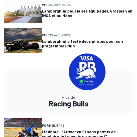
WEC
14 déc. 2023
Lamborghini boucle ses équipages, Grosjean en
IMSA et au Mans
WEC
19 oct. 2023
Lamborghini a testé deux pilotes pour son
programme LMDh
Plus de
Racing Bulls
FORMULE 1
2 j
Lindblad : "Arriver en F1 sans permis de
conduire, je trouvais ça amusant"