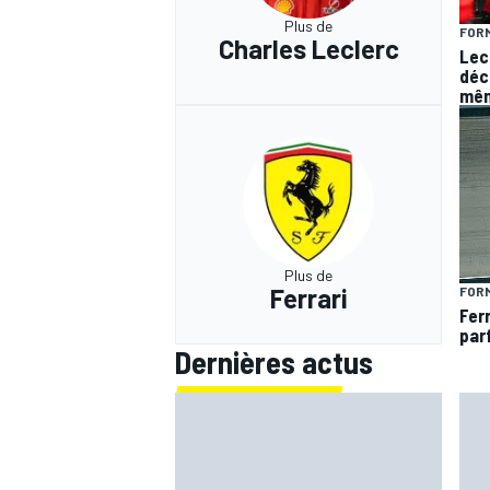
Plus de
FORM
Charles Leclerc
Lec
déc
mêm
Plus de
Ferrari
FORM
Fer
par
Dernières actus