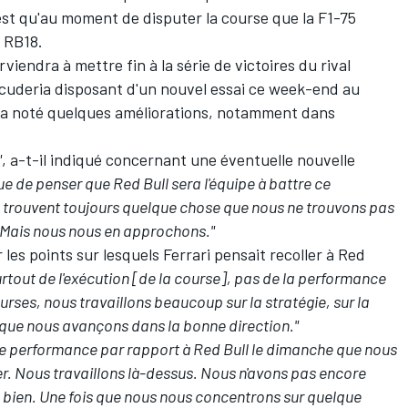
est qu'au moment de disputer la course que la F1-75
a RB18.
rviendra à mettre fin à la série de victoires du rival
a Scuderia disposant d'un nouvel essai ce week-end au
 a noté quelques améliorations, notamment dans
"
, a-t-il indiqué concernant une éventuelle nouvelle
ue de penser que Red Bull sera l'équipe à battre ce
s trouvent toujours quelque chose que nous ne trouvons pas
. Mais nous nous en approchons."
 les points sur lesquels Ferrari pensait recoller à Red
urtout de l'exécution [de la course], pas de la performance
ses, nous travaillons beaucoup sur la stratégie, sur la
 que nous avançons dans la bonne direction."
rt de performance par rapport à Red Bull le dimanche que nous
. Nous travaillons là-dessus. Nous n'avons pas encore
s bien. Une fois que nous nous concentrons sur quelque