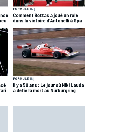
FORMULE 1
17 j
ense
Comment Bottas a joué un role
 peu
dans la victoire d'Antonelli à Spa
FORMULE 1
6 j
acé
Il y a 50 ans : Le jour où Niki Lauda
rari
a défié la mort au Nürburgring