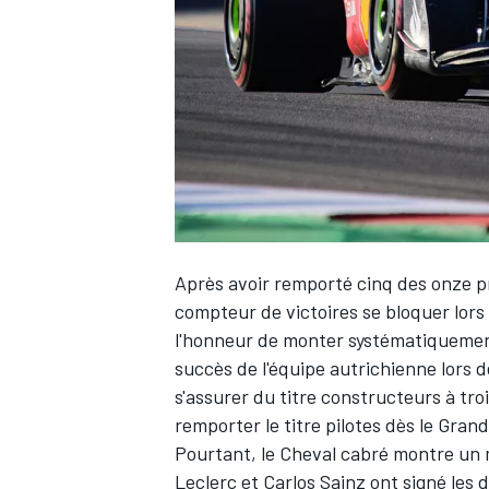
WRC
Après avoir remporté cinq des onze p
compteur de victoires se bloquer lors 
l'honneur de monter systématiquemen
succès de l'équipe autrichienne lors d
WEC
s'assurer du titre constructeurs à tro
remporter le titre pilotes dès le Gran
Pourtant, le Cheval cabré montre un m
Leclerc
et
Carlos Sainz
ont signé les 