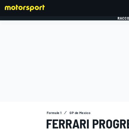
RACCO
FORMULE 1
Formule 1
GP de Mexico
FERRARI PROGR