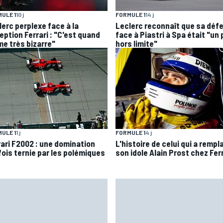
ULE 1
10 j
FORMULE 1
14 j
lerc perplexe face à la
Leclerc reconnaît que sa déf
eption Ferrari : "C'est quand
face à Piastri à Spa était "un
e très bizarre"
hors limite"
ULE 1
1 j
FORMULE 1
4 j
rari F2002 : une domination
L'histoire de celui qui a rempl
fois ternie par les polémiques
son idole Alain Prost chez Fer