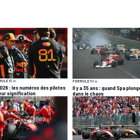
ULE 1
5 m
FORMULE 1
11 m
2026 : les numéros des pilotes
Il y a 35 ans : quand Spa plong
eur signification
dans le chaos