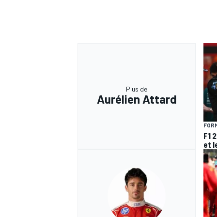
Plus de
Aurélien Attard
FORM
F1 
et l