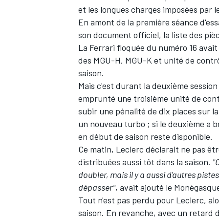
et les longues charges imposées par l
En amont de la première séance d'essa
son document officiel, la liste des p
La
Ferrari
floquée du numéro 16 avait
des MGU-H, MGU-K et unité de contrôle
saison.
Mais c'est durant la deuxième session 
emprunté une troisième unité de cont
subir une pénalité de dix places sur la
un nouveau turbo ; si le deuxième a be
en début de saison reste disponible.
Ce matin, Leclerc déclarait ne pas êt
distribuées aussi tôt dans la saison.
"C
doubler, mais il y a aussi d'autres piste
dépasser"
, avait ajouté le Monégasqu
Tout n'est pas perdu pour Leclerc, alo
saison. En revanche, avec un retard 