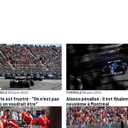
ULE 1
20 juin 2022
FORMULE 1
19 juin 2022
is est frustré : "On n'est pas
Alonso pénalisé : il est final
ù on voudrait être"
neuvième à Montréal