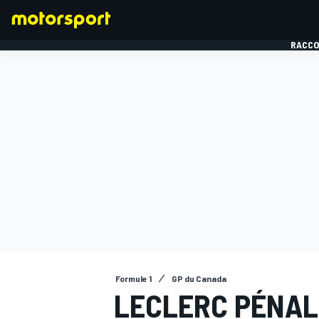
RACCO
FORMULE 1
Formule 1
GP du Canada
LECLERC PÉNALI