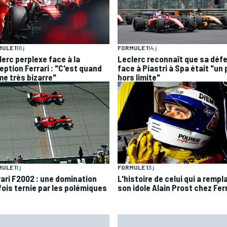
ULE 1
10 j
FORMULE 1
14 j
lerc perplexe face à la
Leclerc reconnaît que sa déf
eption Ferrari : "C'est quand
face à Piastri à Spa était "un
e très bizarre"
hors limite"
ULE 1
1 j
FORMULE 1
3 j
rari F2002 : une domination
L'histoire de celui qui a rempl
fois ternie par les polémiques
son idole Alain Prost chez Fer