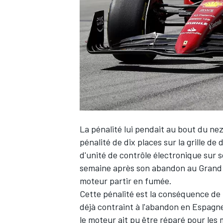
WRC
La pénalité lui pendait au bout du ne
pénalité de dix places sur la grille 
d'unité de contrôle électronique sur 
semaine après son abandon au Grand Pr
WEC
moteur partir en fumée.
Cette pénalité est la conséquence de l
déjà contraint à l'abandon en Espagne
le moteur ait pu être réparé pour les