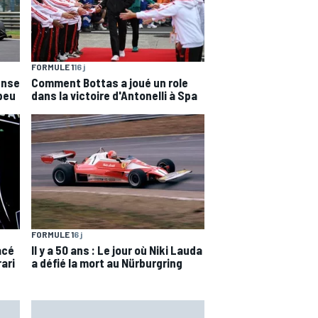
FORMULE 1
16 j
ense
Comment Bottas a joué un role
 peu
dans la victoire d'Antonelli à Spa
FORMULE 1
6 j
acé
Il y a 50 ans : Le jour où Niki Lauda
rari
a défié la mort au Nürburgring