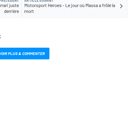
 PRÉCÉDENT
ARTICLE SUIVANT
rrari juste
Motorsport Heroes - Le jour où Massa a frôlé la
derrière
mort
S
VOIR PLUS & COMMENTER