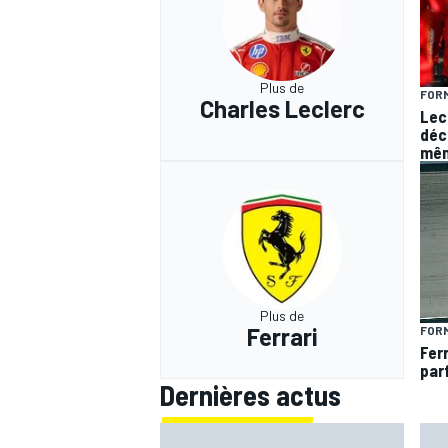
Plus de
FORM
Charles Leclerc
Lec
déc
mêm
Plus de
Ferrari
FORM
Fer
par
Dernières actus