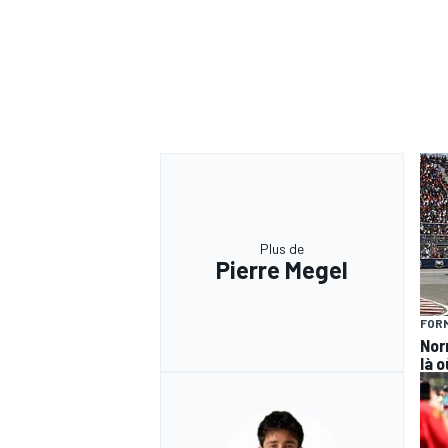
Plus de
Pierre Megel
FORM
Norr
là o