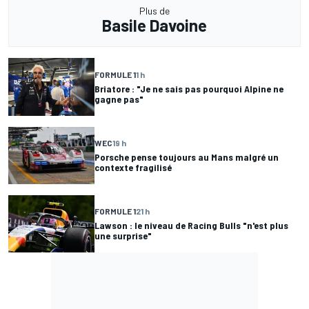
Plus de
Basile Davoine
FORMULE 1
1 h
Briatore : "Je ne sais pas pourquoi Alpine ne
gagne pas"
WEC
19 h
Porsche pense toujours au Mans malgré un
contexte fragilisé
FORMULE 1
21 h
Lawson : le niveau de Racing Bulls "n'est plus
une surprise"