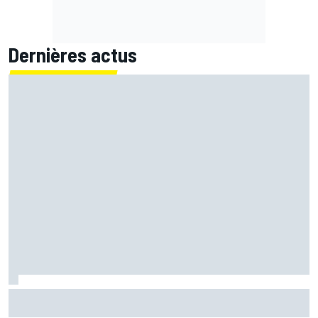
Dernières actus
Bezzecchi "pas encore à 100%" mais impatient de revenir
dans la bagarre