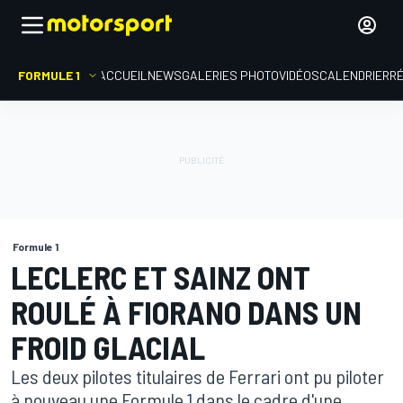
FORMULE 1
ACCUEIL
NEWS
GALERIES PHOTO
VIDÉOS
CALENDRIER
R
Formule 1
LECLERC ET SAINZ ONT
ROULÉ À FIORANO DANS UN
FROID GLACIAL
Les deux pilotes titulaires de Ferrari ont pu piloter
à nouveau une Formule 1 dans le cadre d'une