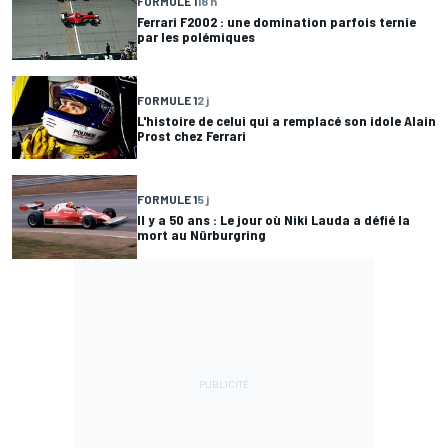
FORMULE 1
18 h
Ferrari F2002 : une domination parfois ternie
par les polémiques
FORMULE 1
2 j
L'histoire de celui qui a remplacé son idole Alain
Prost chez Ferrari
FORMULE 1
5 j
Il y a 50 ans : Le jour où Niki Lauda a défié la
mort au Nürburgring