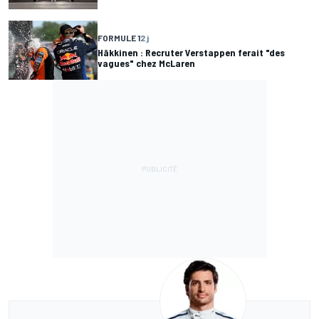
FORMULE 1
2 j
Häkkinen : Recruter Verstappen ferait "des
vagues" chez McLaren