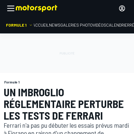
FORMULE 1
ACCUEIL
NEWS
GALERIES PHOTO
VIDÉOS
CALENDRIER
R
Formule 1
UN IMBROGLIO
RÉGLEMENTAIRE PERTURBE
LES TESTS DE FERRARI
Ferrari n'a pas pu débuter les essais prévus mardi
à Fiorano en raison d'un changement de