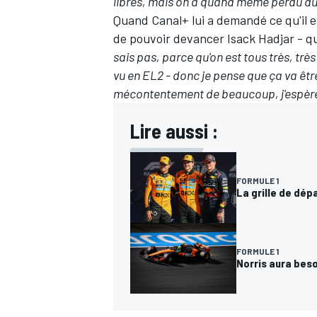
libres, mais on a quand même perdu du
Quand Canal+ lui a demandé ce qu'il e
de pouvoir devancer
Isack Hadjar
- qu
sais pas, parce qu'on est tous très, trè
vu en EL2 - donc je pense que ça va êt
AUTRES CHAMPIONNATS
mécontentement de beaucoup, j'espère q
Lire aussi :
FORMULE 1
La grille de dép
FORMULE 1
Norris aura beso