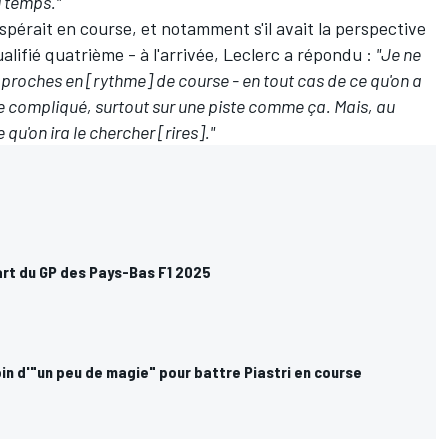
 temps."
spérait en course, et notamment s'il avait la perspective
alifié quatrième - à l'arrivée, Leclerc a répondu :
"Je ne
s proches en [rythme] de course - en tout cas de ce qu'on a
re compliqué, surtout sur une piste comme ça. Mais, au
u'on ira le chercher [rires]."
art du GP des Pays-Bas F1 2025
in d'"un peu de magie" pour battre Piastri en course