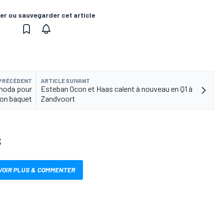
er ou sauvegarder cet article
 PRÉCÉDENT
ARTICLE SUIVANT
unoda pour
Esteban Ocon et Haas calent à nouveau en Q1 à
son baquet
Zandvoort
S
VOIR PLUS & COMMENTER