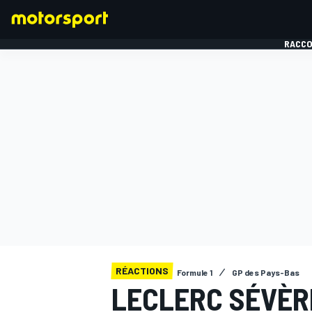
RACCO
FORMULE 1
RÉACTIONS
Formule 1
GP des Pays-Bas
LECLERC SÉVÈRE