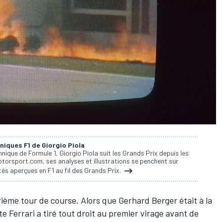
niques F1 de Giorgio Piola
nique de Formule 1, Giorgio Piola suit les Grands Prix depuis les
torsport.com, ses analyses et illustrations se penchent sur
és aperçues en F1 au fil des Grands Prix.
rième tour de course. Alors que
Gerhard Berger
était à la
ote
Ferrari
a tiré tout droit au premier virage avant de