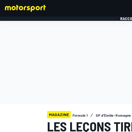
RACCO
FORMULE 1
MAGAZINE
Formule 1
GP d'Émilie-Romagne
LES LEÇONS TIR