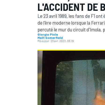
L'ACCIDENT DE 
Le 23 avril 1989, les fans de F1 ont
de l'ère moderne lorsque la Ferra
percuté le mur du circuit d'Imola,
Giorgio Piola
MOTOGP
Matt Somerfield
Mis à jour:
23 avr. 2022, 08:19