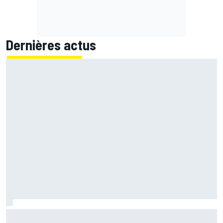
Dernières actus
Zarco "heureux" de retrouver une moto mais contraint de
rester prudent