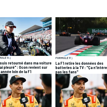
ULE 1
4 j
FORMULE 1
7 j
 suis retourné dans ma voiture
La F1 retire les données des
'ai pleuré" : Ocon revient sur
batteries à la TV : "Ça n'intér
année loin de la F1
pas les fans"