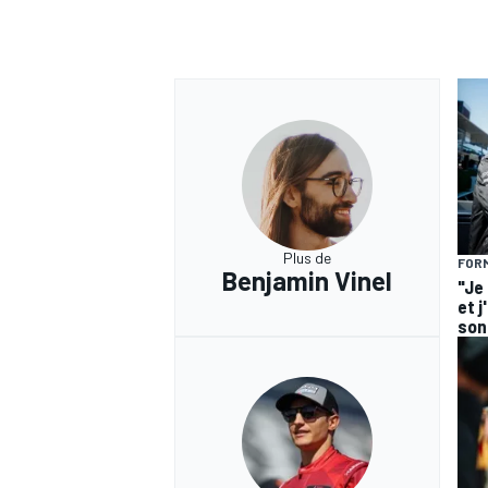
Plus de
FORM
Benjamin Vinel
"Je
et j
son 