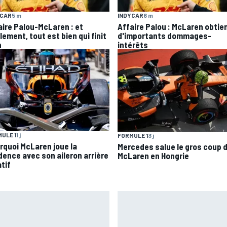
YCAR
5 m
INDYCAR
6 m
aire Palou-McLaren : et
Affaire Palou : McLaren obtie
lement, tout est bien qui finit
d'importants dommages-
n
intérêts
ULE 1
1 j
FORMULE 1
3 j
rquoi McLaren joue la
Mercedes salue le gros coup 
dence avec son aileron arrière
McLaren en Hongrie
tif