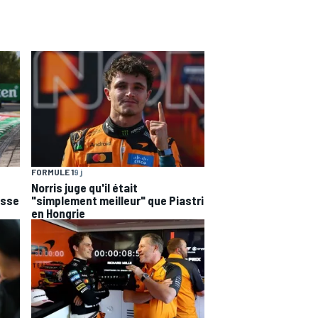
FORMULE 1
9 j
Norris juge qu'il était
esse
"simplement meilleur" que Piastri
en Hongrie