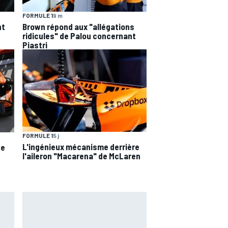
FORMULE 1
9 m
nt
Brown répond aux "allégations
ridicules" de Palou concernant
Piastri
FORMULE 1
5 j
L'ingénieux mécanisme derrière
de
l'aileron "Macarena" de McLaren