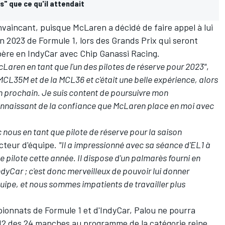
s" que ce qu'il attendait
vaincant, puisque McLaren a décidé de faire appel à lui
n 2023 de Formule 1, lors des Grands Prix qui seront
bère en IndyCar avec Chip Ganassi Racing.
 McLaren en tant que l'un des pilotes de réserve pour 2023"
,
a MCL35M et de la MCL36 et c'était une belle expérience, alors
 l'an prochain. Je suis content de poursuivre mon
connaissant de la confiance que McLaren place en moi avec
ec nous en tant que pilote de réserve pour la saison
ecteur d'équipe.
"Il a impressionné avec sa séance d'EL1 à
 pilote cette année. Il dispose d'un palmarès fourni en
ndyCar ; c'est donc merveilleux de pouvoir lui donner
uipe, et nous sommes impatients de travailler plus
onnats de Formule 1 et d'IndyCar, Palou ne pourra
 12 des 24 manches au programme de la catégorie reine