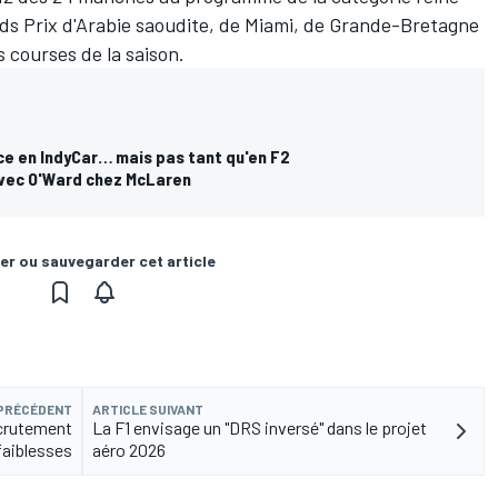
ands Prix d'Arabie saoudite, de Miami, de Grande-Bretagne
s courses de la saison.
ce en IndyCar… mais pas tant qu'en F2
avec O'Ward chez McLaren
er ou sauvegarder cet article
 PRÉCÉDENT
ARTICLE SUIVANT
crutement
La F1 envisage un "DRS inversé" dans le projet
aiblesses
aéro 2026