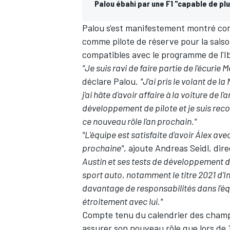
Palou ébahi par une F1 "capable de plu
Palou s'est manifestement montré con
comme pilote de réserve pour la saiso
compatibles avec le programme de l'I
"Je suis ravi de faire partie de l'écurie
déclare Palou.
"J'ai pris le volant de l
j'ai hâte d'avoir affaire à la voiture de
développement de pilote et je suis re
ce nouveau rôle l'an prochain."
"L'équipe est satisfaite d'avoir Álex av
prochaine"
, ajoute Andreas Seidl, dir
Austin et ses tests de développement de
sport auto, notamment le titre 2021 d'I
davantage de responsabilités dans l'éq
étroitement avec lui."
Compte tenu du calendrier des champi
assurer son nouveau rôle que lors de