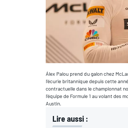
WRC
Álex Palou
prend du galon chez McLar
l'écurie britannique depuis cette a
contractuelle
dans le championnat nor
l'équipe de Formule 1 au volant des m
WEC
Austin.
Lire aussi :