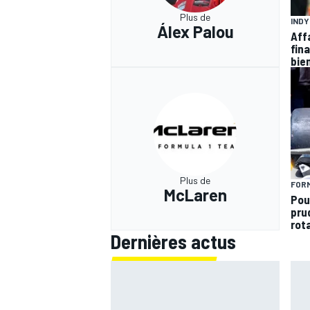
Plus de
IND
Álex Palou
Aff
fina
bie
Plus de
FORM
McLaren
Pou
pru
rota
Dernières actus