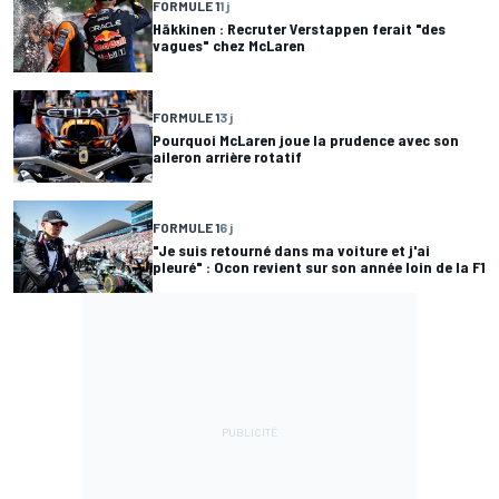
FORMULE 1
1 j
Häkkinen : Recruter Verstappen ferait "des
vagues" chez McLaren
FORMULE 1
3 j
Pourquoi McLaren joue la prudence avec son
aileron arrière rotatif
FORMULE 1
6 j
"Je suis retourné dans ma voiture et j'ai
pleuré" : Ocon revient sur son année loin de la F1