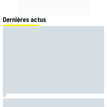
Dernières actus
Marc Márquez démuni face à sa perte de rythme : "Nous
n'avions jamais connu ça"