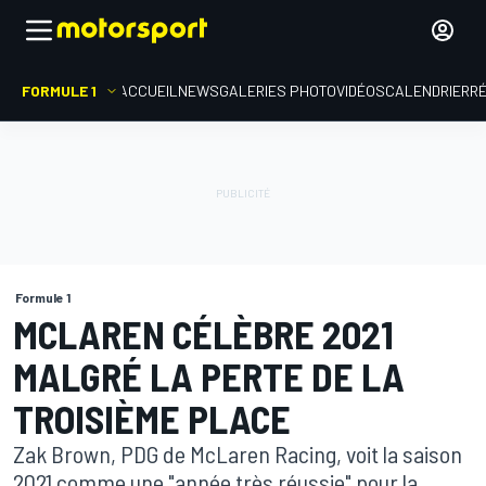
FORMULE 1
ACCUEIL
NEWS
GALERIES PHOTO
VIDÉOS
CALENDRIER
R
Formule 1
MCLAREN CÉLÈBRE 2021
MALGRÉ LA PERTE DE LA
TROISIÈME PLACE
Zak Brown, PDG de McLaren Racing, voit la saison
2021 comme une "année très réussie" pour la