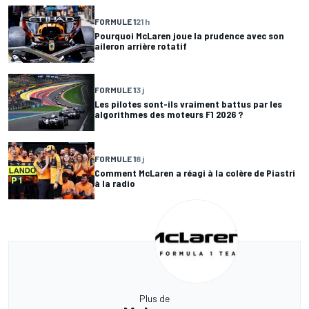
FORMULE 1
21 h
Pourquoi McLaren joue la prudence avec son
aileron arrière rotatif
FORMULE 1
3 j
Les pilotes sont-ils vraiment battus par les
algorithmes des moteurs F1 2026 ?
FORMULE 1
8 j
Comment McLaren a réagi à la colère de Piastri
à la radio
Plus de