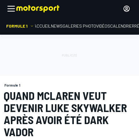
FORMULE 1
ACCUEIL
NEWS
GALERIES PHOTO
VIDÉOS
CALENDRIER
R
Formule 1
QUAND MCLAREN VEUT
DEVENIR LUKE SKYWALKER
APRÈS AVOIR ÉTÉ DARK
VADOR