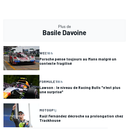
Plus de
Basile Davoine
WEC
16 h
Porsche pense toujours au Mans malgré un
contexte fragilisé
FORMULE 1
18 h
Lawson : le niveau de Racing Bulls "n'est plus
une surprise"
MOTOGP
1 j
Raúl Fernández décroche sa prolongation chez
Trackhouse