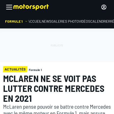
FORMULE 1
ACCUEIL
NEWS
GALERIES PHOTO
VIDÉOS
CALENDRIER
R
ACTUALITÉS
Formule 1
MCLAREN NE SE VOIT PAS
LUTTER CONTRE MERCEDES
EN 2021
McLaren pense pouvoir se battre contre Mercedes
avec le même moteur en Formule 1, mais assure