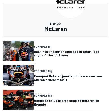
Plus de
McLaren
FORMULE 1
1 j
Häkkinen : Recruter Verstappen ferait "des
vagues" chez McLaren
FORMULE 1
3 j
Pourquoi McLaren joue la prudence avec son
aileron arrière rotatif
FORMULE 1
5 j
Mercedes salue le gros coup de McLaren en
Hongrie