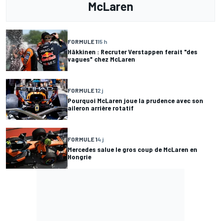
McLaren
FORMULE 1
15 h
Häkkinen : Recruter Verstappen ferait "des
vagues" chez McLaren
FORMULE 1
2 j
Pourquoi McLaren joue la prudence avec son
aileron arrière rotatif
FORMULE 1
4 j
Mercedes salue le gros coup de McLaren en
Hongrie