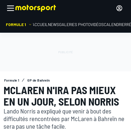
FORMULE 1
ACCUEIL
NEWS
GALERIES PHOTO
VIDÉOS
CALENDRIER
R
Formule 1
GP de Bahreïn
MCLAREN N'IRA PAS MIEUX
EN UN JOUR, SELON NORRIS
Lando Norris a expliqué que venir à bout des
difficultés rencontrées par McLaren à Bahreïn ne
sera pas une tâche facile.