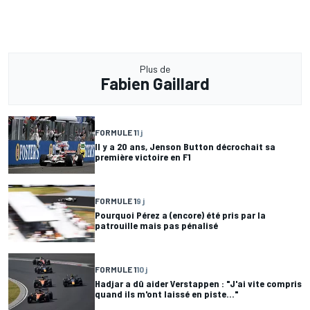
Plus de
Fabien Gaillard
FORMULE 1
1 j
Il y a 20 ans, Jenson Button décrochait sa
première victoire en F1
FORMULE 1
9 j
Pourquoi Pérez a (encore) été pris par la
patrouille mais pas pénalisé
FORMULE 1
10 j
Hadjar a dû aider Verstappen : "J'ai vite compris
quand ils m'ont laissé en piste..."