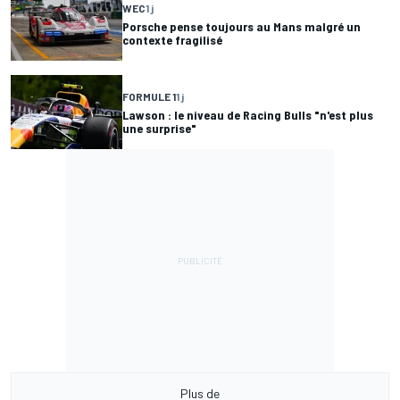
WEC
1 j
Porsche pense toujours au Mans malgré un
contexte fragilisé
FORMULE 1
1 j
Lawson : le niveau de Racing Bulls "n'est plus
une surprise"
Plus de