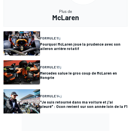
Plus de
McLaren
FORMULE 1
1 j
Pourquoi McLaren joue la prudence avec son
aileron arrière rotatif
FORMULE 1
3 j
Mercedes salue le gros coup de McLaren en
Hongrie
FORMULE 1
4 j
"Je suis retourné dans ma voiture et j'ai
pleuré" : Ocon revient sur son année loin de la F1