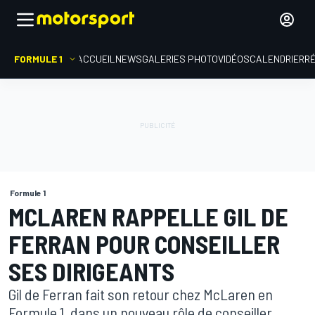
FORMULE 1
ACCUEIL
NEWS
GALERIES PHOTO
VIDÉOS
CALENDRIER
R
Formule 1
MCLAREN RAPPELLE GIL DE
FERRAN POUR CONSEILLER
SES DIRIGEANTS
Gil de Ferran fait son retour chez McLaren en
Formule 1, dans un nouveau rôle de conseiller