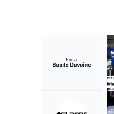
Plus de
Basile Davoine
FORM
Bria
pou