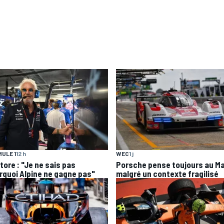
ULE 1
12 h
WEC
1 j
tore : "Je ne sais pas
Porsche pense toujours au M
rquoi Alpine ne gagne pas"
malgré un contexte fragilisé