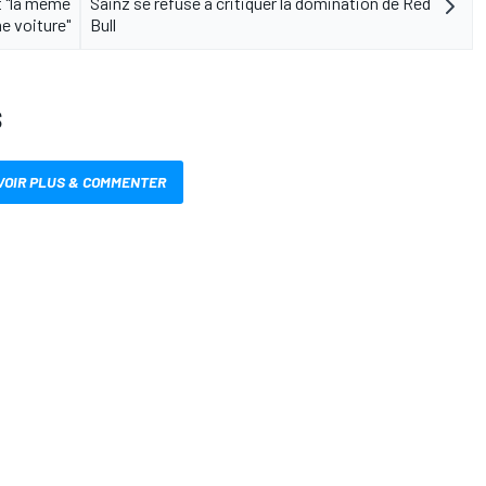
t "la même
Sainz se refuse à critiquer la domination de Red
e voiture"
Bull
S
VOIR PLUS & COMMENTER