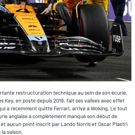
tante restructuration technique au sein de son écurie.
 Key, en poste depuis 2019, fait ses valises avec effet
qui a récemment quitté Ferrari
, arrive à Woking. Le tout
curie anglaise a complètement manqué son début de
et aucun point inscrit par
Lando Norris
et
Oscar Piastri
 la saison.