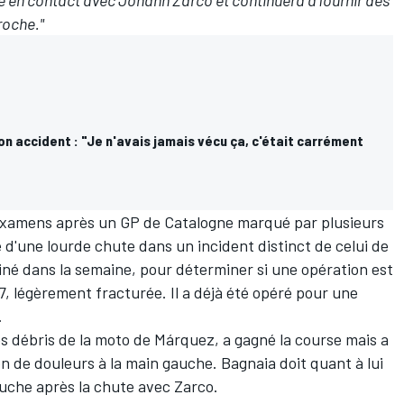
e en contact avec Johann Zarco et continuera à fournir des
roche."
n accident : "Je n'avais jamais vécu ça, c'était carrément
 examens après un GP de Catalogne marqué par plusieurs
e d'une lourde chute dans un incident distinct de celui de
iné dans la semaine, pour déterminer si une opération est
7, légèrement fracturée. Il a
déjà été opéré pour une
.
es débris de la moto de Márquez, a gagné la course mais a
n de douleurs à la main gauche. Bagnaia doit quant à lui
uche après la chute avec Zarco
.