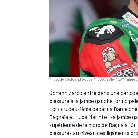
WRC
Photo de : Gold and Goose Photography / LAT Images 
Johann Zarco
entre dans une période
blessure à la jambe gauche, principa
Lors du deuxième départ à Barcelone
WEC
Bagnaia
et
Luca Marini
et sa jambe gau
supérieure de la moto de Bagnaia. On a
blessures au niveau des ligaments cro