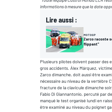
"Toute l'équipe Castrol Honda LCR rest
informations à mesure que la date app
Lire aussi :
AUTRES CHAMPIONNATS
MOTOGP
Zarco raconte so
flippant"
Plusieurs pilotes doivent passer des
gros accidents.
Álex Márquez
, victim
Zarco dimanche, doit aussi être exam
nécessaire au niveau de la vertèbre C
fracture de la clavicule dimanche soir
Fabio Di Giannantonio
, percuté par d
manqué le test organisé lundi
en raiso
être
examiné au niveau du poignet ga