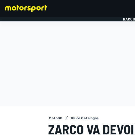
RACCO
FORMULE 1
MotoGP
GP de Catalogne
ZARCO VA DEVO