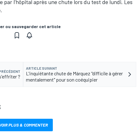
ge par l'hôpital après une chute lors du test de lundi. Les
e
.
er ou sauvegarder cet article
ARTICLE SUIVANT
 PRÉCÉDENT
L'inquiétante chute de Márquez "difficile à gérer
s'effriter ?
mentalement" pour son coéquipier
S
VOIR PLUS & COMMENTER