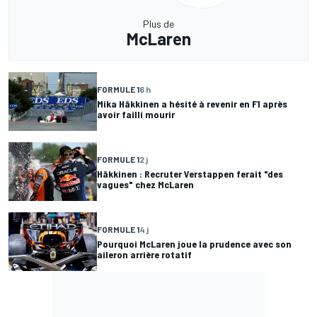
Plus de
McLaren
FORMULE 1
6 h
Mika Häkkinen a hésité à revenir en F1 après
avoir failli mourir
FORMULE 1
2 j
Häkkinen : Recruter Verstappen ferait "des
vagues" chez McLaren
FORMULE 1
4 j
Pourquoi McLaren joue la prudence avec son
aileron arrière rotatif