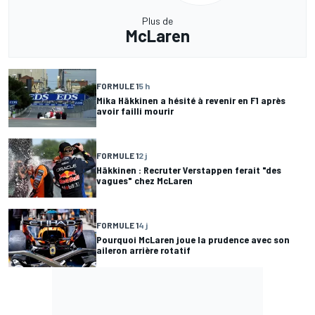
Plus de
McLaren
FORMULE 1
5 h
Mika Häkkinen a hésité à revenir en F1 après
avoir failli mourir
FORMULE 1
2 j
Häkkinen : Recruter Verstappen ferait "des
vagues" chez McLaren
FORMULE 1
4 j
Pourquoi McLaren joue la prudence avec son
aileron arrière rotatif