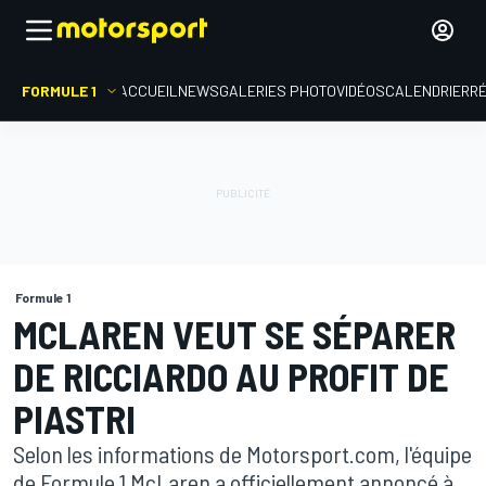
FORMULE 1
ACCUEIL
NEWS
GALERIES PHOTO
VIDÉOS
CALENDRIER
R
Formule 1
MCLAREN VEUT SE SÉPARER
DE RICCIARDO AU PROFIT DE
PIASTRI
Selon les informations de Motorsport.com, l'équipe
de Formule 1 McLaren a officiellement annoncé à