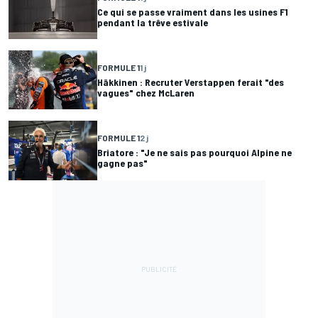
Ce qui se passe vraiment dans les usines F1
pendant la trêve estivale
FORMULE 1
1 j
Häkkinen : Recruter Verstappen ferait "des
vagues" chez McLaren
FORMULE 1
2 j
Briatore : "Je ne sais pas pourquoi Alpine ne
gagne pas"