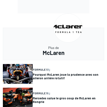
Plus de
McLaren
FORMULE 1
3 j
Pourquoi McLaren joue la prudence avec son
aileron arrière rotatif
FORMULE 1
5 j
Mercedes salue le gros coup de McLaren en
Hongrie