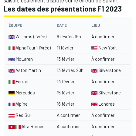
saison, également disputé sur le circuit de Sakhir.
Les dates des présentations F1 2023
ÉQUIPE
DATE
LIEU
Williams
(livrée)
6 février, 15h
À confirmer
AlphaTauri
(livrée)
11 février
New York
McLaren
13 février
À confirmer
Aston Martin
13 février, 20h
Silverstone
Ferrari
14 février
À confirmer
Mercedes
15 février
Silverstone
Alpine
16 février
Londres
Red Bull
À confirmer
À confirmer
Alfa Romeo
À confirmer
À confirmer