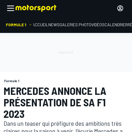
FORMULE 1
ACCUEIL
NEWS
GALERIES PHOTO
VIDÉOS
CALENDRIER
R
Formule 1
MERCEDES ANNONCE LA
PRÉSENTATION DE SA F1
2023
Dans un teaser qui préfigure des ambitions très
claires pour la saison à venir, l'écurie Mercedes a