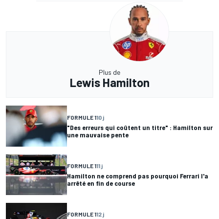
Plus de
Lewis Hamilton
FORMULE 1
10 j
"Des erreurs qui coûtent un titre" : Hamilton sur
une mauvaise pente
FORMULE 1
11 j
Hamilton ne comprend pas pourquoi Ferrari l'a
arrêté en fin de course
FORMULE 1
12 j