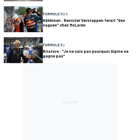
FORMULE 1
12 h
Häkkinen : Recruter Verstappen ferait "des
vagues" chez McLaren
FORMULE 1
1 j
Briatore : "Je ne sais pas pourquoi Alpine ne
gagne pas"