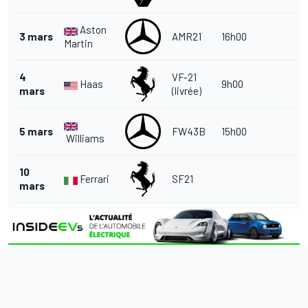
Aston
3 mars
AMR21
16h00
Martin
4
VF-21
Haas
9h00
mars
(livrée)
5 mars
FW43B
15h00
Williams
10
Ferrari
SF21
mars