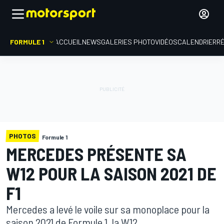
FORMULE 1
ACCUEIL
NEWS
GALERIES PHOTO
VIDÉOS
CALENDRIER
R
PHOTOS
Formule 1
MERCEDES PRÉSENTE SA
W12 POUR LA SAISON 2021 DE
F1
Mercedes a levé le voile sur sa monoplace pour la
saison 2021 de Formule 1, la W12.