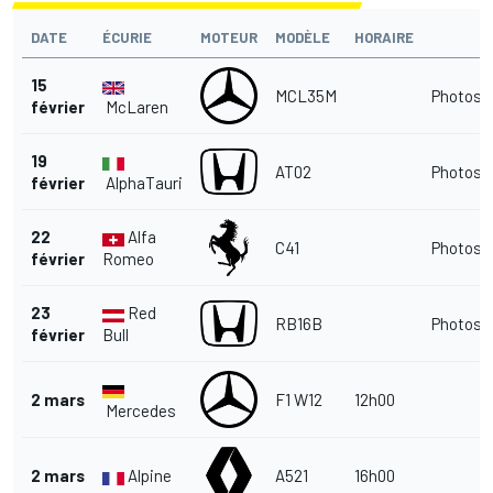
DATE
ÉCURIE
MOTEUR
MODÈLE
HORAIRE
15
MCL35M
Photos
|
février
McLaren
19
AT02
Photos
|
février
AlphaTauri
22
Alfa
C41
Photos
|
février
Romeo
23
Red
RB16B
Photos
|
février
Bull
2 mars
F1 W12
12h00
Mercedes
2 mars
Alpine
A521
16h00