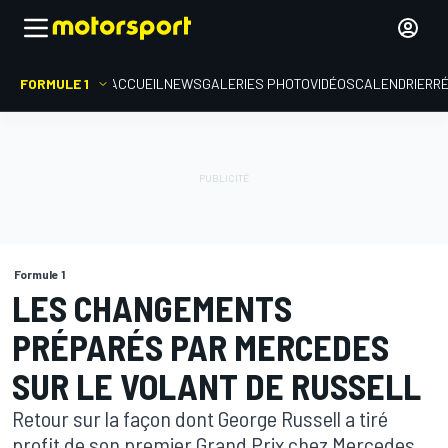
FORMULE 1
ACCUEIL
NEWS
GALERIES PHOTO
VIDÉOS
CALENDRIER
R
Formule 1
LES CHANGEMENTS
PRÉPARÉS PAR MERCEDES
SUR LE VOLANT DE RUSSELL
Retour sur la façon dont George Russell a tiré
profit de son premier Grand Prix chez Mercedes