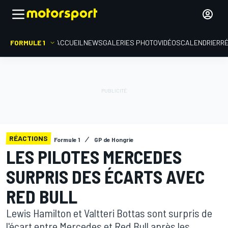
FORMULE 1
ACCUEIL
NEWS
GALERIES PHOTO
VIDÉOS
CALENDRIER
R
RÉACTIONS
Formule 1
GP de Hongrie
LES PILOTES MERCEDES
SURPRIS DES ÉCARTS AVEC
RED BULL
Lewis Hamilton et Valtteri Bottas sont surpris de
l'écart entre Mercedes et Red Bull après les