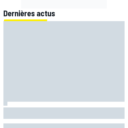
Dernières actus
Martín confirme mais se surprend : "Je ne m'attendais pas
à faire ce chrono"