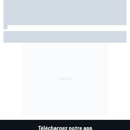
EL2 - Di Giannantonio devance les Aprilia
Téléchargez notre app