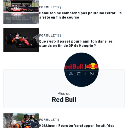
FORMULE 1
12 j
Hamilton ne comprend pas pourquoi Ferrari l'a
arrêté en fin de course
FORMULE 1
12 j
Que s'est-il passé pour Hamilton dans les
stands en fin de GP de Hongrie ?
Plus de
Red Bull
FORMULE 1
1 j
Häkkinen : Recruter Verstappen ferait "des