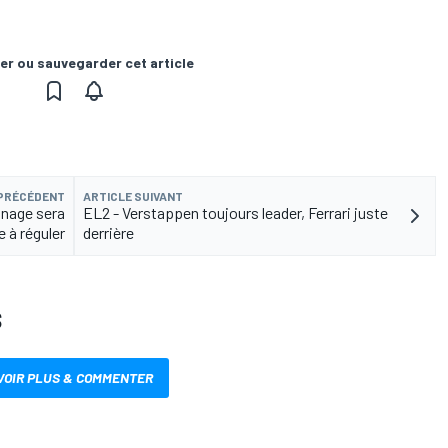
er ou sauvegarder cet article
 PRÉCÉDENT
ARTICLE SUIVANT
inage sera
EL2 - Verstappen toujours leader, Ferrari juste
le à réguler
derrière
S
VOIR PLUS & COMMENTER