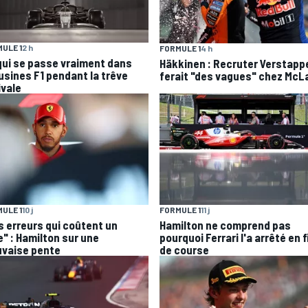
ULE 1
2 h
FORMULE 1
4 h
qui se passe vraiment dans
Häkkinen : Recruter Verstapp
 usines F1 pendant la trêve
ferait "des vagues" chez McL
ivale
ULE 1
10 j
FORMULE 1
11 j
s erreurs qui coûtent un
Hamilton ne comprend pas
e" : Hamilton sur une
pourquoi Ferrari l'a arrêté en f
vaise pente
de course