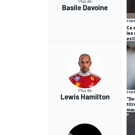
Plus de
Basile Davoine
FORM
Ce 
les
est
Plus de
FORM
Lewis Hamilton
"De
titr
mau