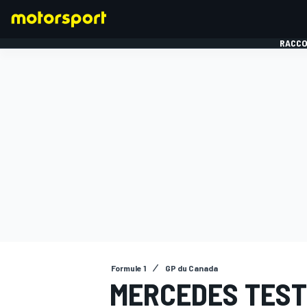
RACCO
FORMULE 1
Formule 1
GP du Canada
MERCEDES TEST