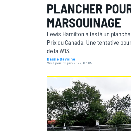
PLANCHER POUR
MARSOUINAGE
Lewis Hamilton a testé un planche
Prix du Canada. Une tentative pou
MOTOGP
de la W13.
Basile Davoine
Mis à jour:
18 juin 2022, 07:05