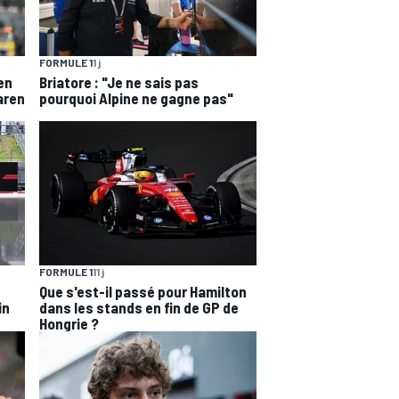
FORMULE 1
1 j
en
Briatore : "Je ne sais pas
aren
pourquoi Alpine ne gagne pas"
FORMULE 1
11 j
Que s'est-il passé pour Hamilton
in
dans les stands en fin de GP de
Hongrie ?